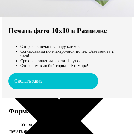
Не нашли Ваш город?
Мы доставляем по всему миру
Печать фото 10х10 в Развилке
Продолжить без города
Отправь в печать за пару кликов!
Согласования по электронной почте. Отвечаем за 24
часа!
Срок выполнения заказа: 1 сутки
Отправим в любой город РФ и мира!
Сделать заказ
Форматы и цены
Услуга
Цена, руб.
печать фото 10х10
19