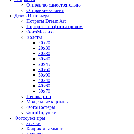
Отправлю самостоятельно
Отправьте за меня
Декор Интерьера
Потреты Dream Art
Портреты по фото акрилом
ФотоМозаика
Холсты
20х20
20х30
30х30
30х40
20х45
30х60
30х90
40х40
40х60
50х70
Пенокартон
Модульные картины
ФотоПостеры
ФотоПодушки
Фотоcувениры
Значки
Коврик для мыши