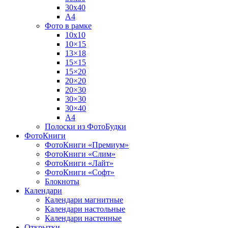
30х40
А4
Фото в рамке
10х10
10×15
13×18
15×15
15×20
20×20
20×30
30×30
30×40
A4
Полоски из ФотоБудки
ФотоКниги
ФотоКниги «Премиум»
ФотоКниги «Слим»
ФотоКниги «Лайт»
ФотоКниги «Софт»
Блокноты
Календари
Календари магнитные
Календари настольные
Календари настенные
Открытки