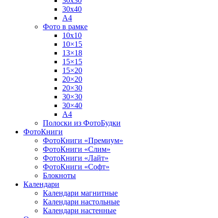
30х30
30х40
А4
Фото в рамке
10х10
10×15
13×18
15×15
15×20
20×20
20×30
30×30
30×40
A4
Полоски из ФотоБудки
ФотоКниги
ФотоКниги «Премиум»
ФотоКниги «Слим»
ФотоКниги «Лайт»
ФотоКниги «Софт»
Блокноты
Календари
Календари магнитные
Календари настольные
Календари настенные