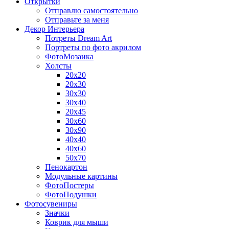
Открытки
Отправлю самостоятельно
Отправьте за меня
Декор Интерьера
Потреты Dream Art
Портреты по фото акрилом
ФотоМозаика
Холсты
20х20
20х30
30х30
30х40
20х45
30х60
30х90
40х40
40х60
50х70
Пенокартон
Модульные картины
ФотоПостеры
ФотоПодушки
Фотоcувениры
Значки
Коврик для мыши