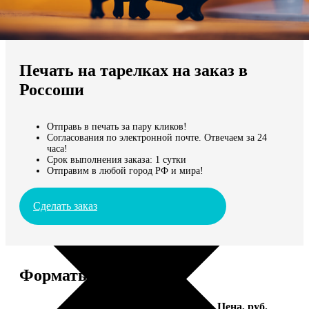
Не нашли Ваш город?
Мы доставляем по всему миру
Печать на тарелках на заказ в
Продолжить без города
Россоши
Отправь в печать за пару кликов!
Согласования по электронной почте. Отвечаем за 24
часа!
Срок выполнения заказа: 1 сутки
Отправим в любой город РФ и мира!
Сделать заказ
Форматы и цены
Услуга
Цена, руб.