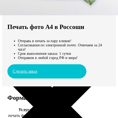
Не нашли Ваш город?
Мы доставляем по всему миру
Печать фото А4 в Россоши
Продолжить без города
Отправь в печать за пару кликов!
Согласования по электронной почте. Отвечаем за 24
часа!
Срок выполнения заказа: 1 сутки
Отправим в любой город РФ и мира!
Сделать заказ
Форматы и цены
Услуга
Цена, руб.
печать фото 20х30
129