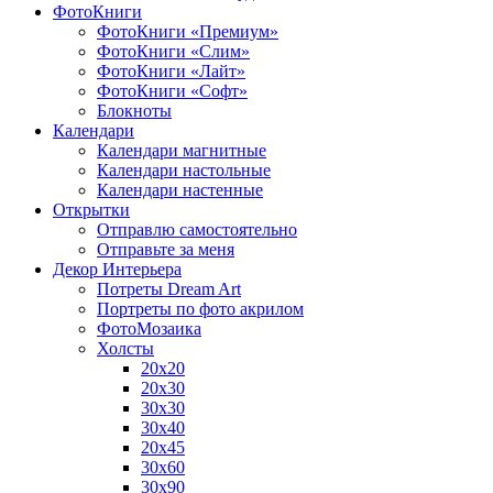
ФотоКниги
ФотоКниги «Премиум»
ФотоКниги «Слим»
ФотоКниги «Лайт»
ФотоКниги «Софт»
Блокноты
Календари
Календари магнитные
Календари настольные
Календари настенные
Открытки
Отправлю самостоятельно
Отправьте за меня
Декор Интерьера
Потреты Dream Art
Портреты по фото акрилом
ФотоМозаика
Холсты
20х20
20х30
30х30
30х40
20х45
30х60
30х90