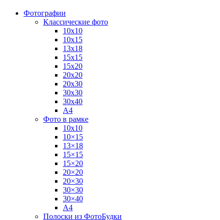
Фотографии
Классические фото
10х10
10х15
13х18
15х15
15х20
20х20
20х30
30х30
30х40
А4
Фото в рамке
10х10
10×15
13×18
15×15
15×20
20×20
20×30
30×30
30×40
A4
Полоски из ФотоБудки