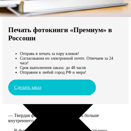
Не нашли Ваш город?
Мы доставляем по всему миру
Печать фотокниги «Премиум» в
Продолжить без города
Россоши
Отправь в печать за пару кликов!
Согласования по электронной почте. Отвечаем за 24
часа!
Срок выполнения заказа: до 48 часов
Отправим в любой город РФ и мира!
Сделать заказ
— Твердая фотообложка, размер чуть больше
внутреннего блока.
— В фотокниге может быть от 20 до 100 страниц.