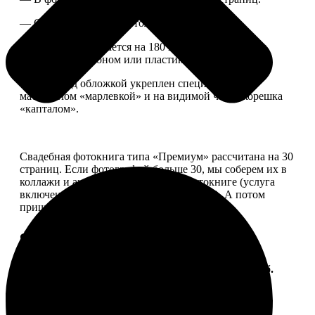
— Страницы плотные, толщина 1 мм.
— Книга раскрывается на 180 градусов, развороты
укреплены картоном или пластиком.
— Блок под обложкой укреплен специальным
материалом «марлевкой» и на видимой части корешка
«капталом».
Свадебная фотокнига типа «Премиум» рассчитана на 30
страниц. Если фотографий больше 30, мы соберем их в
коллажи и аккуратно разместим в фотокниге (услуга
включена, стоимость останется прежней). А потом
пришлем вам на согласование развороты.
Форматы и цены
Услуга
Цена, руб.
ФотоКнига "Премиум" 10x10
от 2490
ФотоКнига "Премиум" 10x15
от 2890