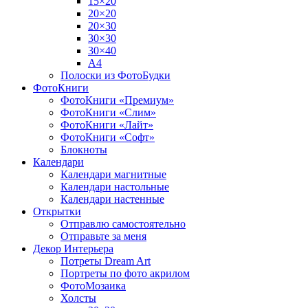
15×20
20×20
20×30
30×30
30×40
A4
Полоски из ФотоБудки
ФотоКниги
ФотоКниги «Премиум»
ФотоКниги «Слим»
ФотоКниги «Лайт»
ФотоКниги «Софт»
Блокноты
Календари
Календари магнитные
Календари настольные
Календари настенные
Открытки
Отправлю самостоятельно
Отправьте за меня
Декор Интерьера
Потреты Dream Art
Портреты по фото акрилом
ФотоМозаика
Холсты