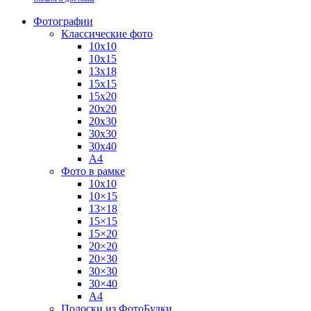
Фотографии
Классические фото
10х10
10х15
13х18
15х15
15х20
20х20
20х30
30х30
30х40
А4
Фото в рамке
10х10
10×15
13×18
15×15
15×20
20×20
20×30
30×30
30×40
A4
Полоски из ФотоБудки