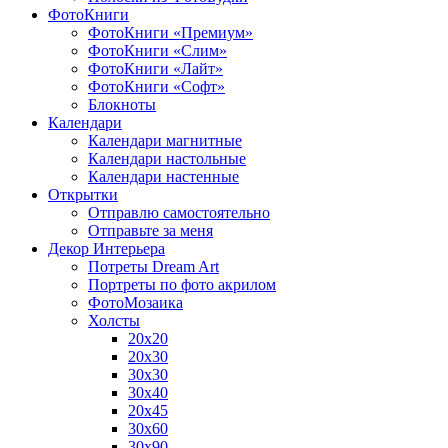
ФотоКниги
ФотоКниги «Премиум»
ФотоКниги «Слим»
ФотоКниги «Лайт»
ФотоКниги «Софт»
Блокноты
Календари
Календари магнитные
Календари настольные
Календари настенные
Открытки
Отправлю самостоятельно
Отправьте за меня
Декор Интерьера
Потреты Dream Art
Портреты по фото акрилом
ФотоМозаика
Холсты
20х20
20х30
30х30
30х40
20х45
30х60
30х90