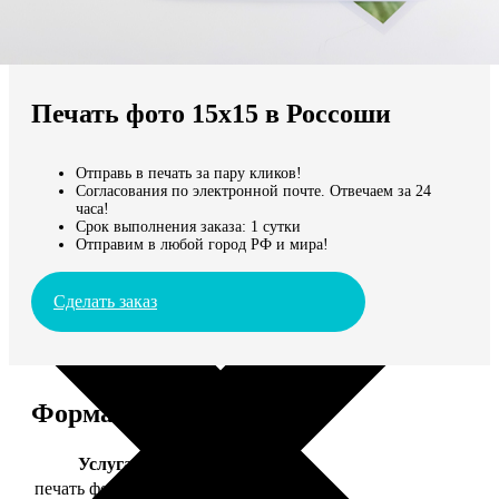
Не нашли Ваш город?
Мы доставляем по всему миру
Печать фото 15х15 в Россоши
Продолжить без города
Отправь в печать за пару кликов!
Согласования по электронной почте. Отвечаем за 24
часа!
Срок выполнения заказа: 1 сутки
Отправим в любой город РФ и мира!
Сделать заказ
Форматы и цены
Услуга
Цена, руб.
печать фото 15х15
43