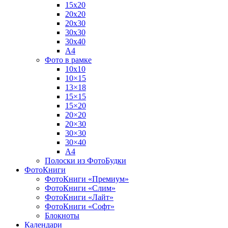
15х20
20х20
20х30
30х30
30х40
А4
Фото в рамке
10х10
10×15
13×18
15×15
15×20
20×20
20×30
30×30
30×40
A4
Полоски из ФотоБудки
ФотоКниги
ФотоКниги «Премиум»
ФотоКниги «Слим»
ФотоКниги «Лайт»
ФотоКниги «Софт»
Блокноты
Календари