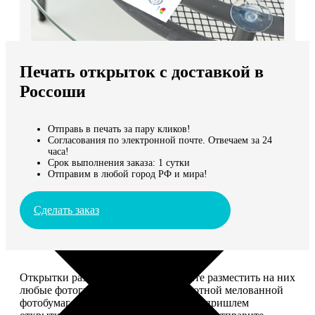
Не нашли Ваш город?
Мы доставляем по всему миру
Печать открыток с доставкой в
Продолжить без города
Россоши
Отправь в печать за пару кликов!
Согласования по электронной почте. Отвечаем за 24
часа!
Срок выполнения заказа: 1 сутки
Отправим в любой город РФ и мира!
Сделать заказ
Открытки размером 10*15, вы можете разместить на них
любые фотографии. Печатаем на плотной мелованной
фотобумаге плотностью 300 г/м2. Мы пришлем