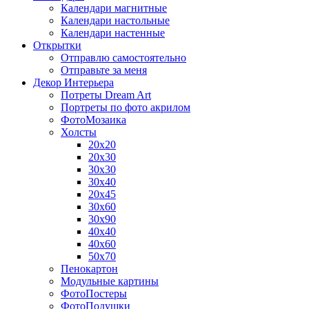
Календари магнитные
Календари настольные
Календари настенные
Открытки
Отправлю самостоятельно
Отправьте за меня
Декор Интерьера
Потреты Dream Art
Портреты по фото акрилом
ФотоМозаика
Холсты
20х20
20х30
30х30
30х40
20х45
30х60
30х90
40х40
40х60
50х70
Пенокартон
Модульные картины
ФотоПостеры
ФотоПодушки