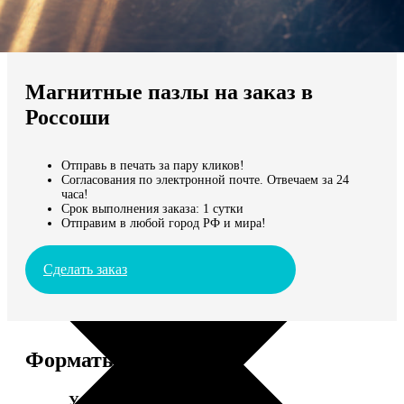
Не нашли Ваш город?
Мы доставляем по всему миру
Магнитные пазлы на заказ в
Продолжить без города
Россоши
Отправь в печать за пару кликов!
Согласования по электронной почте. Отвечаем за 24
часа!
Срок выполнения заказа: 1 сутки
Отправим в любой город РФ и мира!
Сделать заказ
Форматы и цены
Услуга
Цена, руб.