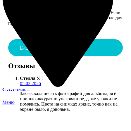
4. ДОСТАВКА И ОПЛАТА
Введите адрес и выберите способ доставки заказа. Если
у вас есть промокод, введите его в специальное поле для
промокода.
Сделать заказ
Отзывы
Стелла У.
:
05.02.2026
Определение...
Заказывала печать фотографий для альбома, всё
пришло аккуратно упакованное, даже уголки не
Меню
помялись. Цвета на снимках яркие, точно как на
экране было, я довольна.