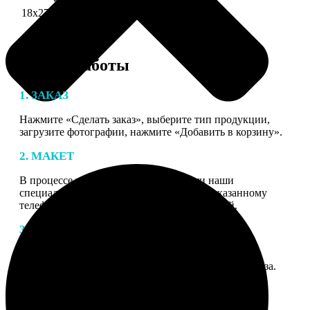
18х27 см 126 частей
990
Этапы работы
1. ЗАКАЗ
Нажмите «Сделать заказ», выберите тип продукции,
загрузите фотографии, нажмите «Добавить в корзину».
2. МАКЕТ
В процессе подготовки заказа к печати наши
специалисты могут связаться с Вами по указанному
телефону или email для согласования деталей.
3. ИЗГОТОВЛЕНИЕ
Оплатите заказ банковской картой. После оплаты
получите подтверждение на email с описанием заказа.
Когда отправим заказ вы получите письмо с трек-
номером для отслеживания.