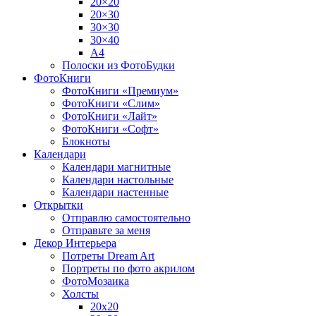
20×20
20×30
30×30
30×40
A4
Полоски из ФотоБудки
ФотоКниги
ФотоКниги «Премиум»
ФотоКниги «Слим»
ФотоКниги «Лайт»
ФотоКниги «Софт»
Блокноты
Календари
Календари магнитные
Календари настольные
Календари настенные
Открытки
Отправлю самостоятельно
Отправьте за меня
Декор Интерьера
Потреты Dream Art
Портреты по фото акрилом
ФотоМозаика
Холсты
20х20