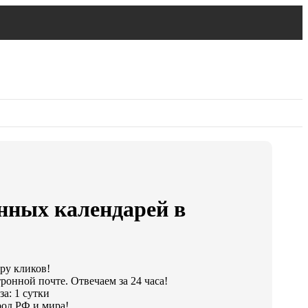
нных календарей в
ару кликов!
ронной почте. Отвечаем за 24 часа!
а: 1 сутки
од РФ и мира!