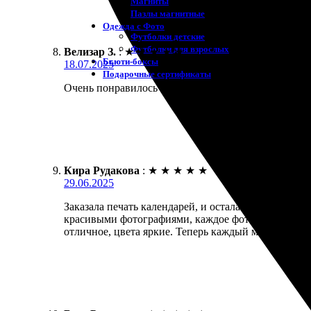
Магниты
Пазлы магнитные
Одежда с Фото
Футболки детские
Футболки для взрослых
Велизар З.
:
★
★
★
★
★
Бьюти-боксы
18.07.2025
Подарочные сертификаты
Очень понравилось качество и скорость выполнения
Кира Рудакова
:
★
★
★
★
★
29.06.2025
Заказала печать календарей, и осталась довольна!
красивыми фотографиями, каждое фото наглядно от
отличное, цвета яркие. Теперь каждый месяц радуе