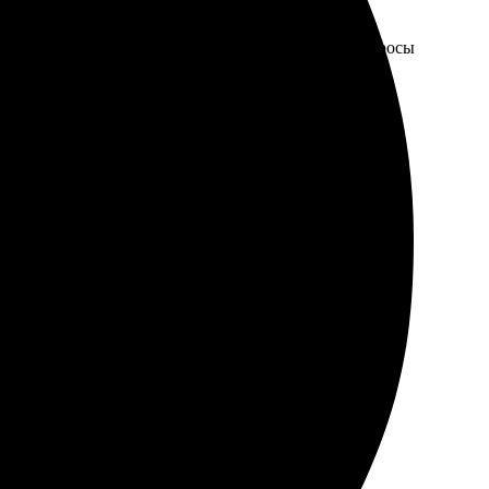
Переписка с оператором была оперативной, все вопросы
авка пришла вовремя. Рекомендую всем друзьям!
ормат. Рекомендую для печати!