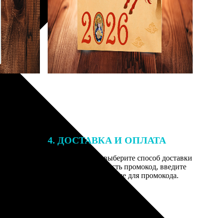
4. ДОСТАВКА И ОПЛАТА
той. После
Введите адрес и выберите способ доставки
 на email с
заказа. Если у вас есть промокод, введите
вим заказ
его в специальное поле для промокода.
мером для