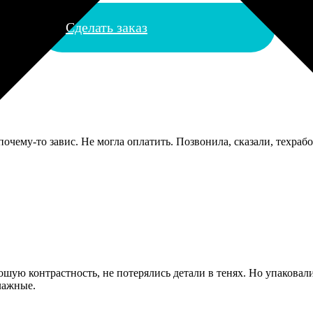
Сделать заказ
 почему-то завис. Не могла оплатить. Позвонила, сказали, техра
ошую контрастность, не потерялись детали в тенях. Но упаковали
лажные.