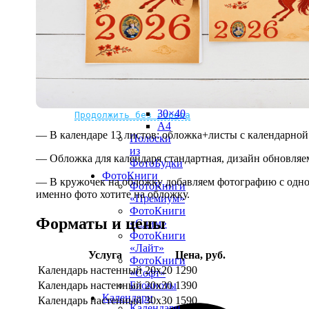
рамке
10х10
10×15
13×18
15×15
15×20
20×20
20×30
Не нашли Ваш город?
Мы доставляем по всему миру
30×30
30×40
Продолжить без города
A4
— В календаре 13 листов: обложка+листы с календарной 
Полоски
из
— Обложка для календаря стандартная, дизайн обновляе
ФотоБудки
ФотоКниги
— В кружочек на обложку добавляем фотографию с одной
ФотоКниги
именно фото хотите на обложку.
«Премиум»
ФотоКниги
Форматы и цены
«Слим»
ФотоКниги
«Лайт»
Услуга
Цена, руб.
ФотоКниги
Календарь настенный 20х20
1290
«Софт»
Календарь настенный 20х30
1390
Блокноты
Календари
Календарь настенный 30х30
1590
Календари