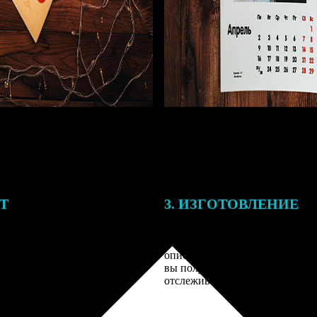
ЕТ
3. ИЗГОТОВЛЕНИЕ
подготовки заказа к печати
Оплатите заказ банковской кар
алисты могут связаться с Вами
оплаты получите подтверждение
му телефону или email для
описанием заказа. Когда отпра
я деталей.
вы получите письмо с трек-но
отслеживания.