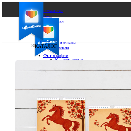
О ФотоПочте
Акции
Сделаем за вас
Бизнесу
FAQ
Франшиза
Поддержка и контакты
КАТАЛОГ
Оплата и доставка
Фотографии
Классические
фото
Ваш город:
10х10
10х15
Ваш регион доставки
13х18
15х15
Выберите из списка:
15х20
20х20
20х30
30х30
30х40
А4
Фото
в