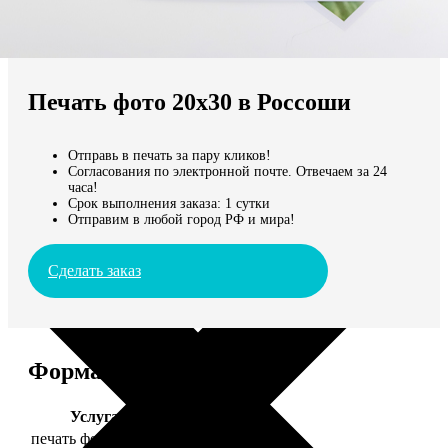
Не нашли Ваш город?
Мы доставляем по всему миру
Печать фото 20х30 в Россоши
Продолжить без города
Отправь в печать за пару кликов!
Согласования по электронной почте. Отвечаем за 24
часа!
Срок выполнения заказа: 1 сутки
Отправим в любой город РФ и мира!
Сделать заказ
Форматы и цены
Услуга
Цена, руб.
печать фото 20х30
129