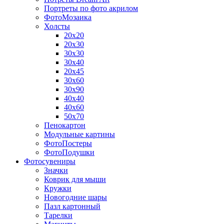
Портреты по фото акрилом
ФотоМозаика
Холсты
20х20
20х30
30х30
30х40
20х45
30х60
30х90
40х40
40х60
50х70
Пенокартон
Модульные картины
ФотоПостеры
ФотоПодушки
Фотоcувениры
Значки
Коврик для мыши
Кружки
Новогодние шары
Пазл картонный
Тарелки