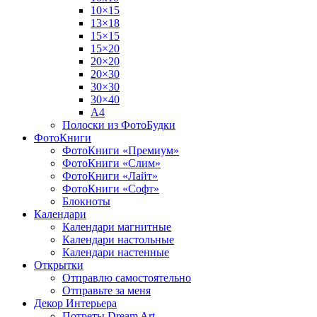
10×15
13×18
15×15
15×20
20×20
20×30
30×30
30×40
A4
Полоски из ФотоБудки
ФотоКниги
ФотоКниги «Премиум»
ФотоКниги «Слим»
ФотоКниги «Лайт»
ФотоКниги «Софт»
Блокноты
Календари
Календари магнитные
Календари настольные
Календари настенные
Открытки
Отправлю самостоятельно
Отправьте за меня
Декор Интерьера
Потреты Dream Art