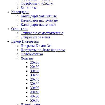
ФотоКниги «Софт»
Блокноты
Календари
Календари магнитные
Календари настольные
Календари настенные
Открытки
Отправлю самостоятельно
Отправьте за меня
Декор Интерьера
Потреты Dream Art
Портреты по фото акрилом
ФотоМозаика
Холсты
20х20
20х30
30х30
30х40
20х45
30х60
30х90
40х40
40х60
50х70
Пенокартон