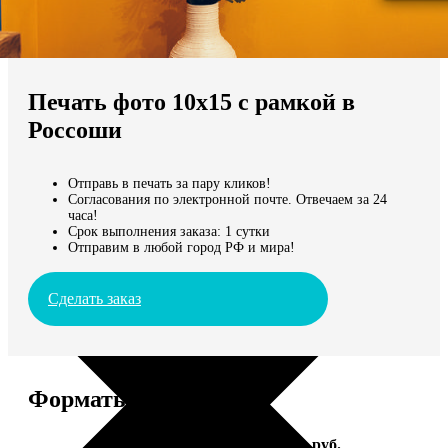
Не нашли Ваш город?
Мы доставляем по всему миру
Печать фото 10х15 с рамкой в
Продолжить без города
Россоши
Отправь в печать за пару кликов!
Согласования по электронной почте. Отвечаем за 24
часа!
Срок выполнения заказа: 1 сутки
Отправим в любой город РФ и мира!
Сделать заказ
Форматы и цены
Услуга
Цена, руб.