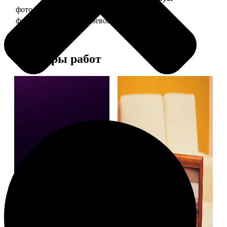
фото 10х15 в деревянной рамке
340
фото 10х15 в алюминиевой рамке
1490
Примеры работ