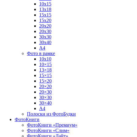
10х15
13х18
15х15
15х20
20х20
20х30
30х30
30х40
А4
Фото в рамке
10х10
10×15
13×18
15×15
15×20
20×20
20×30
30×30
30×40
A4
Полоски из ФотоБудки
ФотоКниги
ФотоКниги «Премиум»
ФотоКниги «Слим»
ФотоКниги «Лайт»