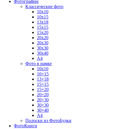
Фотографии
Классические фото
10х10
10х15
13х18
15х15
15х20
20х20
20х30
30х30
30х40
А4
Фото в рамке
10х10
10×15
13×18
15×15
15×20
20×20
20×30
30×30
30×40
A4
Полоски из ФотоБудки
ФотоКниги