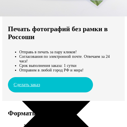
Не нашли Ваш город?
Мы доставляем по всему миру
Печать фотографий без рамки в
Продолжить без города
Россоши
Отправь в печать за пару кликов!
Согласования по электронной почте. Отвечаем за 24
часа!
Срок выполнения заказа: 1 сутки
Отправим в любой город РФ и мира!
Сделать заказ
Форматы и цены
Услуга
Цена, руб.