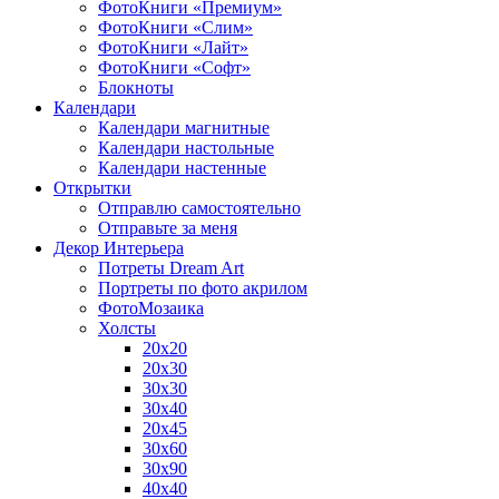
ФотоКниги «Премиум»
ФотоКниги «Слим»
ФотоКниги «Лайт»
ФотоКниги «Софт»
Блокноты
Календари
Календари магнитные
Календари настольные
Календари настенные
Открытки
Отправлю самостоятельно
Отправьте за меня
Декор Интерьера
Потреты Dream Art
Портреты по фото акрилом
ФотоМозаика
Холсты
20х20
20х30
30х30
30х40
20х45
30х60
30х90
40х40