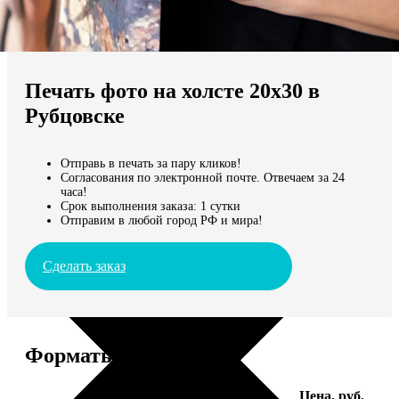
Не нашли Ваш город?
Мы доставляем по всему миру
Печать фото на холсте 20х30 в
Продолжить без города
Рубцовске
Отправь в печать за пару кликов!
Согласования по электронной почте. Отвечаем за 24
часа!
Срок выполнения заказа: 1 сутки
Отправим в любой город РФ и мира!
Сделать заказ
Форматы и цены
Услуга
Цена, руб.