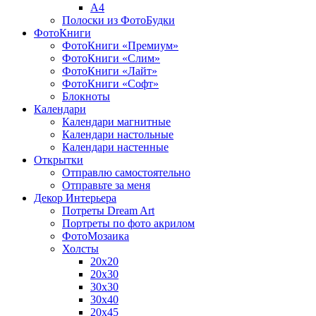
A4
Полоски из ФотоБудки
ФотоКниги
ФотоКниги «Премиум»
ФотоКниги «Слим»
ФотоКниги «Лайт»
ФотоКниги «Софт»
Блокноты
Календари
Календари магнитные
Календари настольные
Календари настенные
Открытки
Отправлю самостоятельно
Отправьте за меня
Декор Интерьера
Потреты Dream Art
Портреты по фото акрилом
ФотоМозаика
Холсты
20х20
20х30
30х30
30х40
20х45