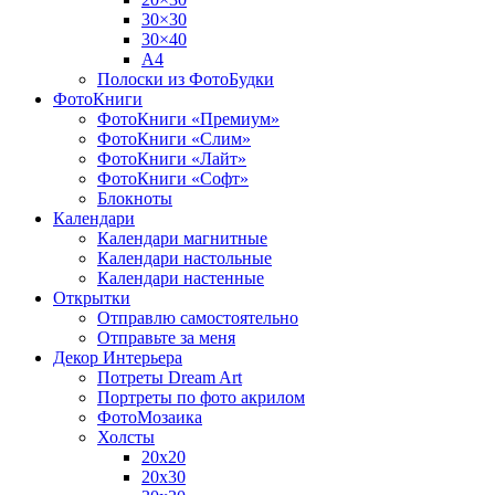
30×30
30×40
A4
Полоски из ФотоБудки
ФотоКниги
ФотоКниги «Премиум»
ФотоКниги «Слим»
ФотоКниги «Лайт»
ФотоКниги «Софт»
Блокноты
Календари
Календари магнитные
Календари настольные
Календари настенные
Открытки
Отправлю самостоятельно
Отправьте за меня
Декор Интерьера
Потреты Dream Art
Портреты по фото акрилом
ФотоМозаика
Холсты
20х20
20х30