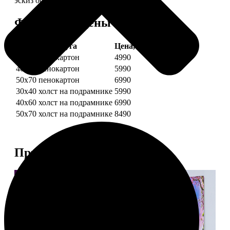
эскиз обязательно согласуем с вами.
Форматы и цены
Услуга
Цена, руб.
30х40 пенокартон
4990
40х60 пенокартон
5990
50х70 пенокартон
6990
30х40 холст на подрамнике
5990
40х60 холст на подрамнике
6990
50х70 холст на подрамнике
8490
Примеры работ