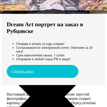
Не нашли Ваш город?
Мы доставляем по всему миру
Dream Art портрет на заказ в
Продолжить без города
Рубцовске
Отправь в печать за пару кликов!
Согласования по электронной почте. Отвечаем за 24
часа!
Срок выполнения заказа: 1 сутки
Отправим в любой город РФ и мира!
Сделать заказ
Настоящий шедевр, сделанный на основе простой
фотографии. Профессиональный художник создает
картину, учитывая ваши комментарии. Перед печатью