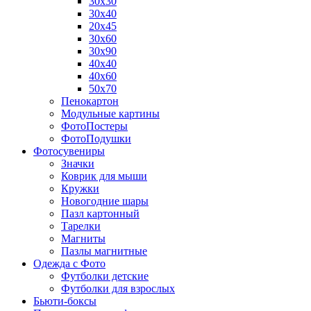
30х30
30х40
20х45
30х60
30х90
40х40
40х60
50х70
Пенокартон
Модульные картины
ФотоПостеры
ФотоПодушки
Фотоcувениры
Значки
Коврик для мыши
Кружки
Новогодние шары
Пазл картонный
Тарелки
Магниты
Пазлы магнитные
Одежда с Фото
Футболки детские
Футболки для взрослых
Бьюти-боксы