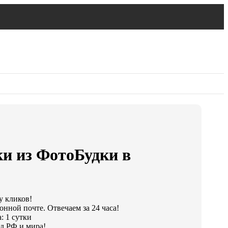
ки из ФотоБудки в
у кликов!
онной почте. Отвечаем за 24 часа!
: 1 сутки
д РФ и мира!