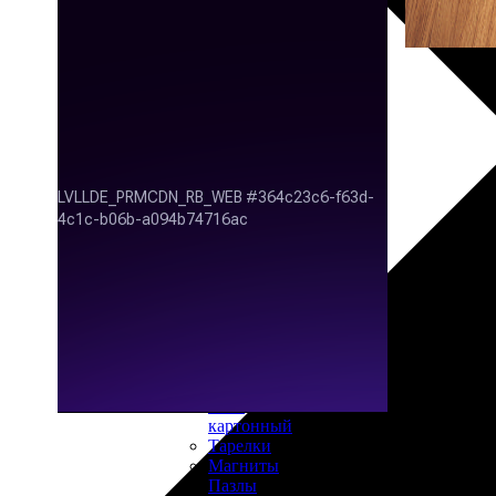
30х40
20х45
30х60
30х90
40х40
40х60
50х70
Пенокартон
Модульные
картины
ФотоПостеры
ФотоПодушки
Фотоcувениры
Значки
Коврик
для
мыши
Кружки
Новогодние
шары
Пазл
картонный
Тарелки
Магниты
Пазлы