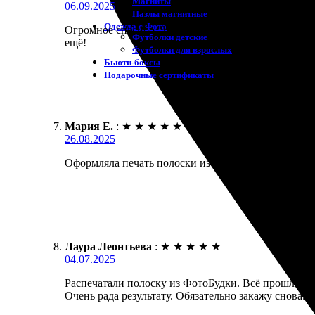
Магниты
06.09.2025
Пазлы магнитные
Одежда с Фото
Огромное спасибо. Заказала фотопечать из ФотоБудк
Футболки детские
ещё!
Футболки для взрослых
Бьюти-боксы
Подарочные сертификаты
Мария Е.
:
★
★
★
★
★
26.08.2025
Оформляла печать полоски из ФотоБудки. Процесс з
Лаура Леонтьева
:
★
★
★
★
★
04.07.2025
Распечатали полоску из ФотоБудки. Всё прошло быс
Очень рада результату. Обязательно закажу снова.