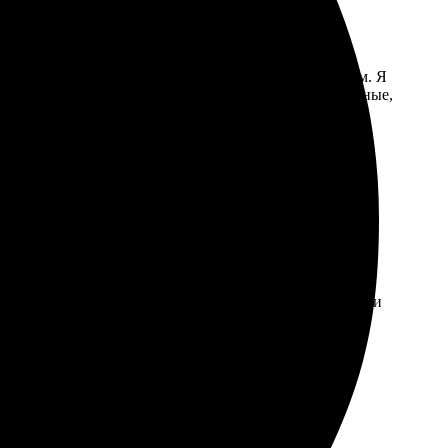
о и легко, интерфейс оказался интуитивно понятным. Я
результат приятно удивил качеством. Цвета насыщенные,
ления заказа оказался простым и удобным. Сайт
не пришлось переживать. Заказ был выполнен в срок и