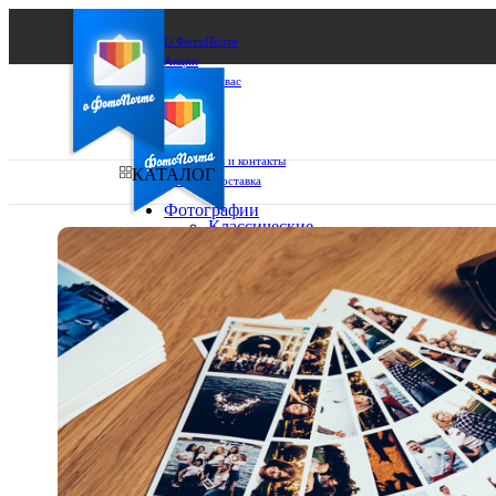
О ФотоПочте
Акции
Сделаем за вас
Бизнесу
FAQ
Франшиза
Поддержка и контакты
КАТАЛОГ
Оплата и доставка
Фотографии
Классические
фото
Ваш город:
10х10
10х15
Ваш регион доставки
13х18
15х15
Выберите из списка:
15х20
20х20
20х30
30х30
30х40
А4
Фото
в