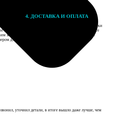
4. ДОСТАВКА И ОПЛАТА
той. После
Введите адрес и выберите способ доставки
 на email с
заказа. Если у вас есть промокод, введите
вим заказ
его в специальное поле для промокода.
мером для
озвонил, уточнил детали, в итоге вышло даже лучше, чем