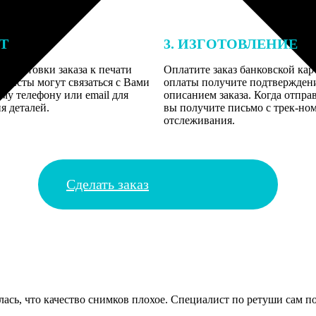
ЕТ
3. ИЗГОТОВЛЕНИЕ
подготовки заказа к печати
Оплатите заказ банковской кар
алисты могут связаться с Вами
оплаты получите подтверждение
му телефону или email для
описанием заказа. Когда отпра
я деталей.
вы получите письмо с трек-но
отслеживания.
Сделать заказ
лась, что качество снимков плохое. Специалист по ретуши сам п