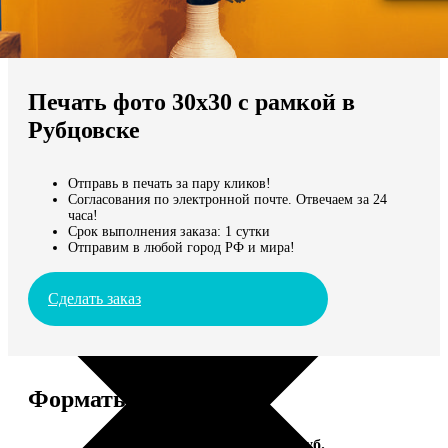
Не нашли Ваш город?
Мы доставляем по всему миру
Печать фото 30х30 с рамкой в
Продолжить без города
Рубцовске
Отправь в печать за пару кликов!
Согласования по электронной почте. Отвечаем за 24
часа!
Срок выполнения заказа: 1 сутки
Отправим в любой город РФ и мира!
Сделать заказ
Форматы и цены
Услуга
Цена, руб.