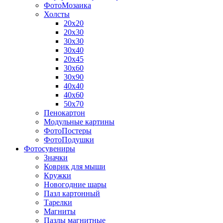
ФотоМозаика
Холсты
20х20
20х30
30х30
30х40
20х45
30х60
30х90
40х40
40х60
50х70
Пенокартон
Модульные картины
ФотоПостеры
ФотоПодушки
Фотоcувениры
Значки
Коврик для мыши
Кружки
Новогодние шары
Пазл картонный
Тарелки
Магниты
Пазлы магнитные