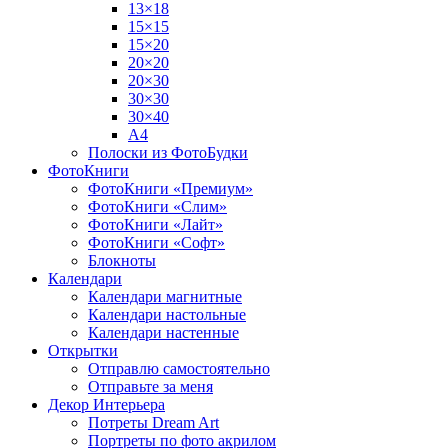
13×18
15×15
15×20
20×20
20×30
30×30
30×40
A4
Полоски из ФотоБудки
ФотоКниги
ФотоКниги «Премиум»
ФотоКниги «Слим»
ФотоКниги «Лайт»
ФотоКниги «Софт»
Блокноты
Календари
Календари магнитные
Календари настольные
Календари настенные
Открытки
Отправлю самостоятельно
Отправьте за меня
Декор Интерьера
Потреты Dream Art
Портреты по фото акрилом