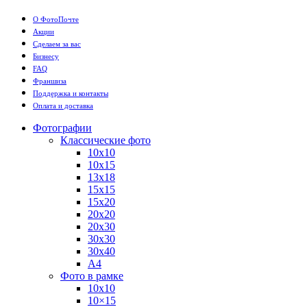
О ФотоПочте
Акции
Сделаем за вас
Бизнесу
FAQ
Франшиза
Поддержка и контакты
Оплата и доставка
Фотографии
Классические фото
10х10
10х15
13х18
15х15
15х20
20х20
20х30
30х30
30х40
А4
Фото в рамке
10х10
10×15