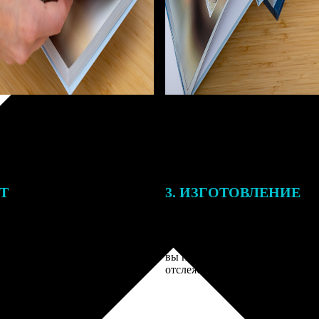
ЕТ
3. ИЗГОТОВЛЕНИЕ
тоимость ФотоКниги зависит
Оплатите заказ банковской кар
ва страниц. В процессе
оплаты получите подтверждение
заказа к печати наши
описанием заказа. Когда отпра
 могут связаться с Вами по
вы получите письмо с трек-но
телефону или email для
отслеживания.
я деталей.