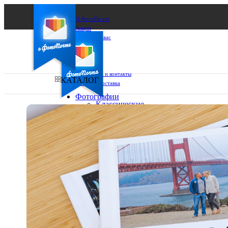
О ФотоПочте
Акции
Сделаем за вас
Бизнесу
FAQ
Франшиза
Поддержка и контакты
КАТАЛОГ
Оплата и доставка
Фотографии
Классические
фото
Ваш город:
10х10
10х15
Ваш регион доставки
13х18
15х15
Выберите из списка:
15х20
20х20
20х30
30х30
30х40
А4
Фото
в