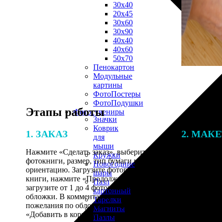
30х40
20х45
30х60
30х90
40х40
40х60
50х70
Пенокартон
Модульные
картины
ФотоПостеры
ФотоПодушки
Этапы работы
Фотоcувениры
Значки
Коврик
1. ЗАКАЗ
2. МАК
для
мыши
Нажмите «Сделать заказ», выберите тип
Итоговая с
Кружки
фотокниги, размер, тип бумаги и
от количест
Новогодние
ориентацию. Загрузите фотографии для
подготовки 
шары
книги, нажмите «Продолжить» и
специалисты
Пазл
загрузите от 1 до 4 фотографий для
указанному 
картонный
обложки. В комментарии оставьте свои
согласовани
Тарелки
пожелания по обложке, нажмите
Магниты
«Добавить в корзину».
Пазлы