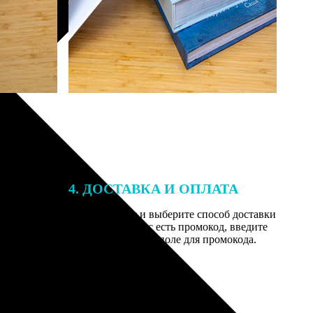
4. ДОСТАВКА И ОПЛАТА
той. После
Введите адрес и выберите способ доставки
 на email с
заказа. Если у вас есть промокод, введите
вим заказ
его в специальное поле для промокода.
мером для