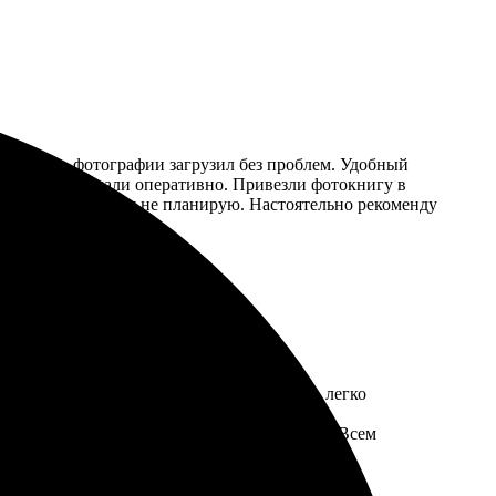
и удобно, фотографии загрузил без проблем. Удобный
или – все сделали оперативно. Привезли фотокнигу в
больше обращаться не планирую. Настоятельно рекоменду
ым и удобным. Сайт интуитивно понятный, легко
цвета насыщенные, все детали четкие.
ала также цена, так как качество на высоте. Всем