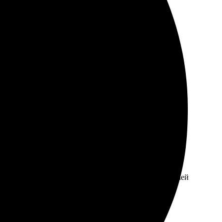
 попробовать!
изайны. Качество печати на высоте, все цветные
и атмосферой при создании. Сервис справился с задачей