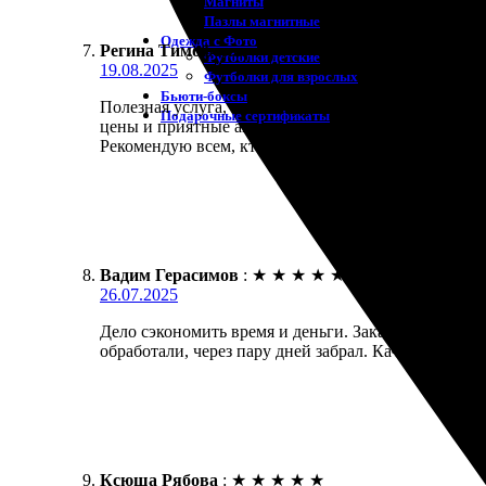
Магниты
Пазлы магнитные
Одежда с Фото
Регина Тимофеева
:
★
★
★
★
★
Футболки детские
19.08.2025
Футболки для взрослых
Бьюти-боксы
Полезная услуга, которая удивила качеством! Прос
Подарочные сертификаты
цены и приятные акционные предложения не остав
Рекомендую всем, кто ценит воспоминания.
Вадим Герасимов
:
★
★
★
★
★
26.07.2025
Дело сэкономить время и деньги. Заказал фотокниг
обработали, через пару дней забрал. Качество на 
Ксюша Рябова
:
★
★
★
★
★