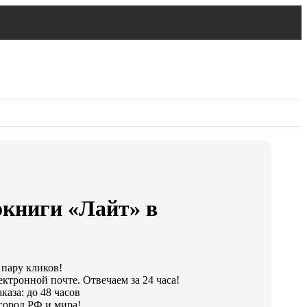
окниги «Лайт» в
 пару кликов!
ктронной почте. Отвечаем за 24 часа!
каза: до 48 часов
город РФ и мира!