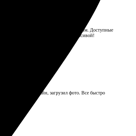
ть редактирования сделали процесс легким. Доступные
ло. Фотокнига получилась яркой и красивой!
добен. Выбрал дизайн, загрузил фото. Все быстро