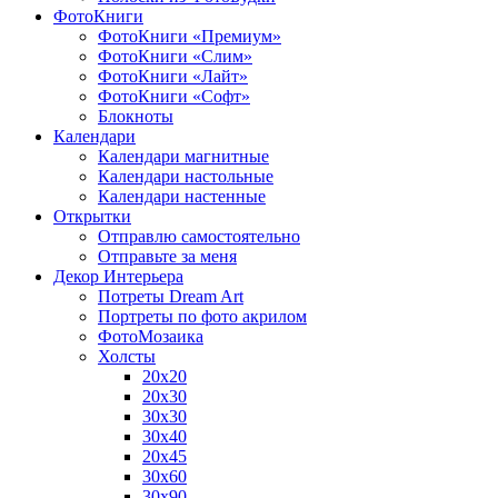
ФотоКниги
ФотоКниги «Премиум»
ФотоКниги «Слим»
ФотоКниги «Лайт»
ФотоКниги «Софт»
Блокноты
Календари
Календари магнитные
Календари настольные
Календари настенные
Открытки
Отправлю самостоятельно
Отправьте за меня
Декор Интерьера
Потреты Dream Art
Портреты по фото акрилом
ФотоМозаика
Холсты
20х20
20х30
30х30
30х40
20х45
30х60
30х90