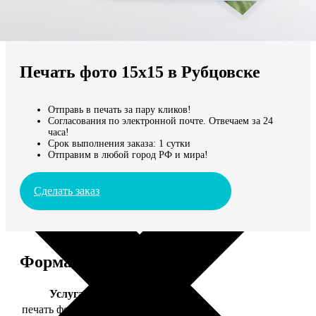
Не нашли Ваш город?
Мы доставляем по всему миру
Печать фото 15х15 в Рубцовске
Продолжить без города
Отправь в печать за пару кликов!
Согласования по электронной почте. Отвечаем за 24
часа!
Срок выполнения заказа: 1 сутки
Отправим в любой город РФ и мира!
Сделать заказ
Форматы и цены
Услуга
Цена, руб.
печать фото 15х15
43