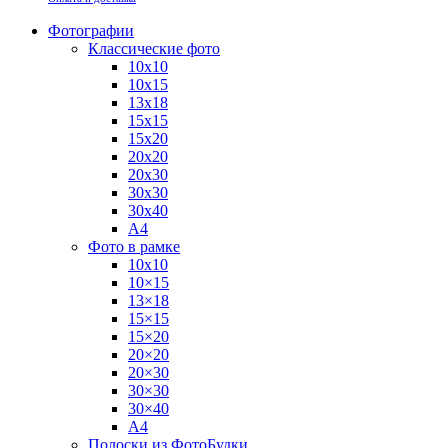
Фотографии
Классические фото
10х10
10х15
13х18
15х15
15х20
20х20
20х30
30х30
30х40
А4
Фото в рамке
10х10
10×15
13×18
15×15
15×20
20×20
20×30
30×30
30×40
A4
Полоски из ФотоБудки