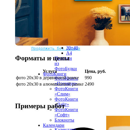
рамке
10х10
10×15
13×18
15×15
15×20
20×20
20×30
Не нашли Ваш город?
Мы доставляем по всему миру
30×30
30×40
Продолжить без города
A4
Форматы и цены
Полоски
из
ФотоБудки
Услуга
Цена, руб.
ФотоКниги
фото 20х30 в деревянной рамке
990
ФотоКниги
«Премиум»
фото 20х30 в алюминиевой рамке
2490
ФотоКниги
«Слим»
ФотоКниги
«Лайт»
Примеры работ
ФотоКниги
«Софт»
Блокноты
Календари
Календари