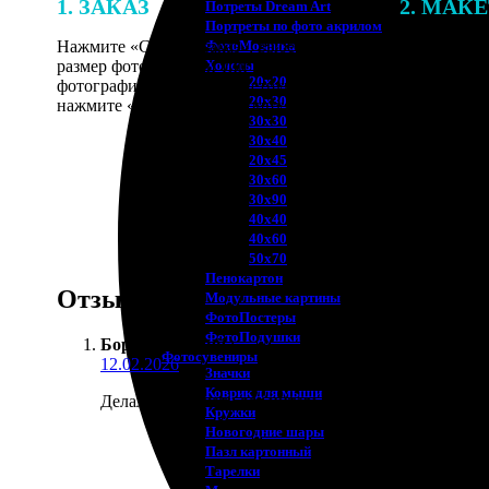
1. ЗАКАЗ
2. МАК
Потреты Dream Art
Портреты по фото акрилом
Нажмите «Сделать заказ», выберите
В процессе 
ФотоМозаика
размер фотографии и тип рамки. Загрузите
наши специ
Холсты
20х20
фотографии в онлайн-конструктор,
по указанно
20х30
нажмите «Добавить в корзину».
согласовани
30х30
30х40
20х45
30х60
30х90
40х40
40х60
50х70
Пенокартон
Отзывы
Модульные картины
ФотоПостеры
ФотоПодушки
Боря Савицкий
:
Фотоcувениры
12.02.2026
Значки
Коврик для мыши
Делал фотопечать для интерьера ванной. Взял влаго
Кружки
Новогодние шары
Пазл картонный
Тарелки