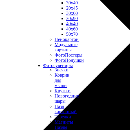
30х40
20х45
30х60
30х90
40х40
40х60
50х70
Пенокартон
Модульные
картины
ФотоПостеры
ФотоПодушки
Фотоcувениры
Значки
Коврик
для
мыши
Кружки
Новогодние
шары
Пазл
картонный
Тарелки
Магниты
Пазлы