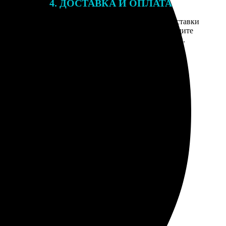
4. ДОСТАВКА И ОПЛАТА
той. После
Введите адрес и выберите способ доставки
 на email с
заказа. Если у вас есть промокод, введите
вим заказ
его в специальное поле для промокода.
мером для
ет от пара.