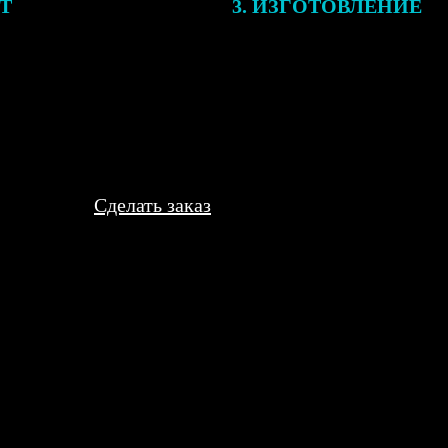
ЕТ
3. ИЗГОТОВЛЕНИЕ
подготовки заказа к печати
Оплатите заказ банковской кар
алисты могут связаться с Вами
оплаты получите подтверждение
му телефону или email для
описанием заказа. Когда отпра
я деталей.
вы получите письмо с трек-но
отслеживания.
Сделать заказ
стойкий материал. Пока держится, не отклеивается и не выцвета