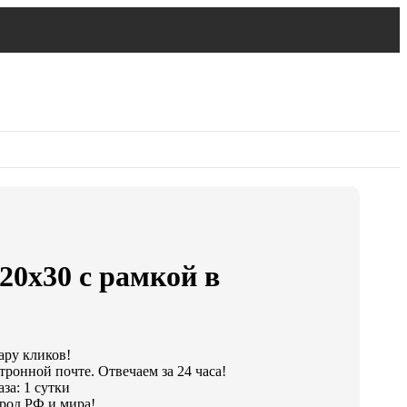
20х30 с рамкой в
ару кликов!
тронной почте. Отвечаем за 24 часа!
за: 1 сутки
род РФ и мира!