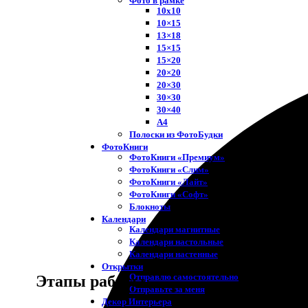
Фото в рамке
10х10
10×15
13×18
15×15
15×20
20×20
20×30
30×30
30×40
A4
Полоски из ФотоБудки
ФотоКниги
ФотоКниги «Премиум»
ФотоКниги «Слим»
ФотоКниги «Лайт»
ФотоКниги «Софт»
Блокноты
Календари
Календари магнитные
Календари настольные
Календари настенные
Открытки
Отправлю самостоятельно
Этапы работы
Отправьте за меня
Декор Интерьера