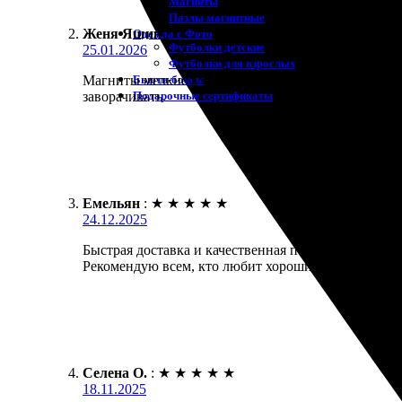
Магниты
Пазлы магнитные
Женя Яшин
:
Одежда с Фото
Футболки детские
25.01.2026
Футболки для взрослых
Бьюти-боксы
Магниты мелкие в форме сердца делал на 14 феврал
Подарочные сертификаты
заворачивать.
Емельян
:
★
★
★
★
★
24.12.2025
Быстрая доставка и качественная печать. Заказал ф
Рекомендую всем, кто любит хорошие фотографии.
Селена О.
:
★
★
★
★
★
18.11.2025