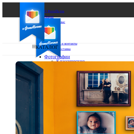
О ФотоПочте
Акции
Сделаем за вас
Бизнесу
FAQ
Франшиза
Поддержка и контакты
КАТАЛОГ
Оплата и доставка
Фотографии
Классические
фото
Ваш город:
10х10
10х15
Ваш регион доставки
13х18
15х15
Выберите из списка:
15х20
20х20
20х30
30х30
30х40
А4
Фото
в