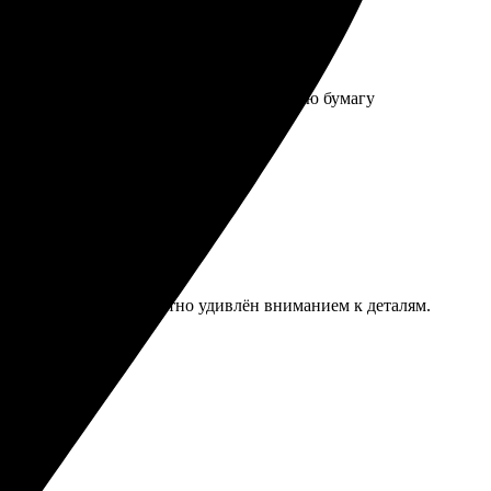
ла простой, пришлось самому в подарочную бумагу
стая форма заказа. Приятно удивлён вниманием к деталям.