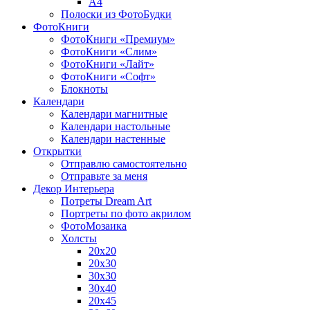
A4
Полоски из ФотоБудки
ФотоКниги
ФотоКниги «Премиум»
ФотоКниги «Слим»
ФотоКниги «Лайт»
ФотоКниги «Софт»
Блокноты
Календари
Календари магнитные
Календари настольные
Календари настенные
Открытки
Отправлю самостоятельно
Отправьте за меня
Декор Интерьера
Потреты Dream Art
Портреты по фото акрилом
ФотоМозаика
Холсты
20х20
20х30
30х30
30х40
20х45