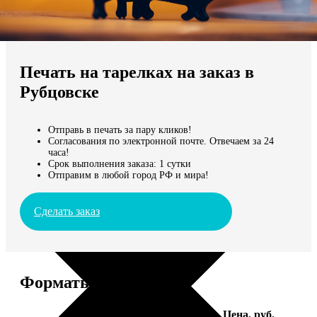
Не нашли Ваш город?
Мы доставляем по всему миру
Печать на тарелках на заказ в
Продолжить без города
Рубцовске
Отправь в печать за пару кликов!
Согласования по электронной почте. Отвечаем за 24
часа!
Срок выполнения заказа: 1 сутки
Отправим в любой город РФ и мира!
Сделать заказ
Форматы и цены
Услуга
Цена, руб.