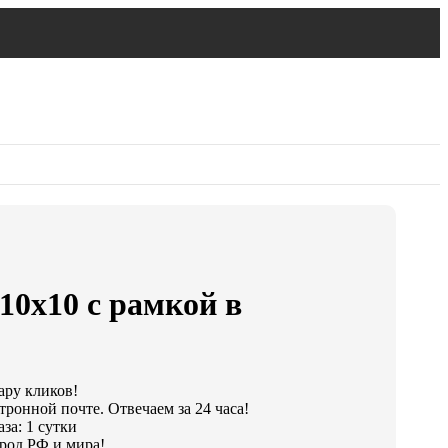
10х10 с рамкой в
ару кликов!
тронной почте. Отвечаем за 24 часа!
за: 1 сутки
род РФ и мира!