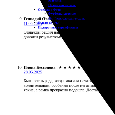
Магниты
Пазлы магнитные
Одежда с Фото
Футболки детские
Футболки для взрослых
Геннадий Олейников
:
★
★
★
★
★
Бьюти-боксы
11.06.2025
Подарочные сертификаты
Однажды решил напечатать фото с рамкой. Процесс 
доволен результатом!
Илона Бессонова
:
★
★
★
★
★
28.05.2025
Была очень рада, когда заказала печать 10х10 с р
волнительным, особенно после негативного опыта 
яркие, а рамка прекрасно подошла. Доставка, конеч