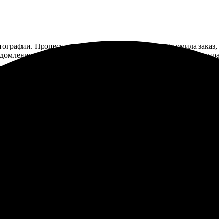
тографий. Процесс был простым: выбрала фото, оформила заказ,
домление, а готовое фото забрала в указанный срок. Рамка понра
шло быстро и удобно. Получил яркие фото в рамке, качество отл