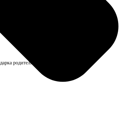
пузырчатую пленку, стекло целое, повесила в
одарка родителям — стоящая вещь.