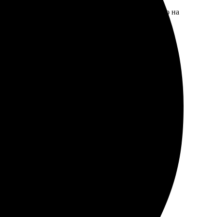
забрала готовый заказ. Рамка аккуратная, качество на
пособами. Ждала печать около недели. Результат
ная. Сделали на ура. Буду заказывать ещё!