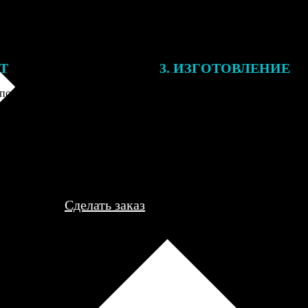
ЕТ
3. ИЗГОТОВЛЕНИЕ
подготовки заказа к печати
Оплатите заказ банковской кар
алисты могут связаться с Вами
оплаты получите подтверждение
му телефону или email для
описанием заказа. Когда отпра
я деталей.
вы получите письмо с трек-но
отслеживания.
Сделать заказ