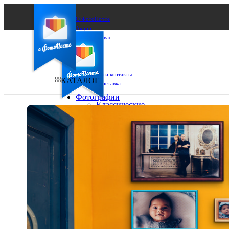
О ФотоПочте
Акции
Сделаем за вас
Бизнесу
FAQ
Франшиза
Поддержка и контакты
КАТАЛОГ
Оплата и доставка
Фотографии
Классические
фото
Ваш город:
10х10
10х15
Ваш регион доставки
13х18
15х15
Выберите из списка:
15х20
20х20
20х30
30х30
30х40
А4
Фото
в