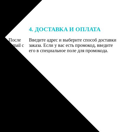
4. ДОСТАВКА И ОПЛАТА
той. После
Введите адрес и выберите способ доставки
 на email с
заказа. Если у вас есть промокод, введите
вим заказ
его в специальное поле для промокода.
мером для