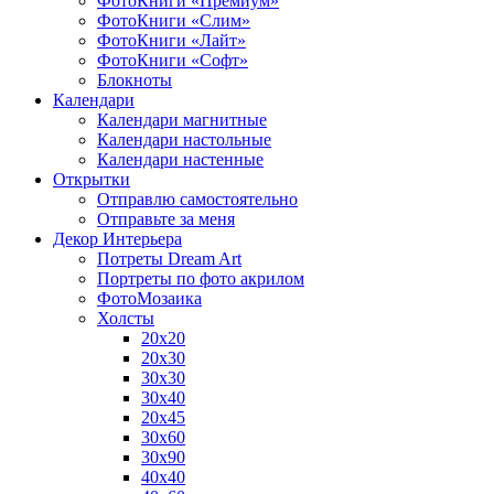
ФотоКниги «Премиум»
ФотоКниги «Слим»
ФотоКниги «Лайт»
ФотоКниги «Софт»
Блокноты
Календари
Календари магнитные
Календари настольные
Календари настенные
Открытки
Отправлю самостоятельно
Отправьте за меня
Декор Интерьера
Потреты Dream Art
Портреты по фото акрилом
ФотоМозаика
Холсты
20х20
20х30
30х30
30х40
20х45
30х60
30х90
40х40