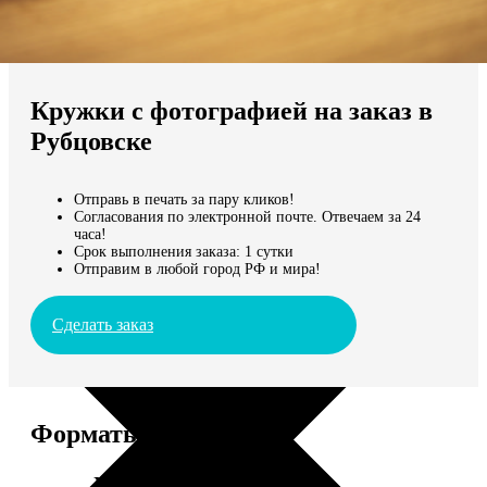
Не нашли Ваш город?
Мы доставляем по всему миру
Кружки с фотографией на заказ в
Продолжить без города
Рубцовске
Отправь в печать за пару кликов!
Согласования по электронной почте. Отвечаем за 24
часа!
Срок выполнения заказа: 1 сутки
Отправим в любой город РФ и мира!
Сделать заказ
Форматы и цены
Услуга
Цена, руб.