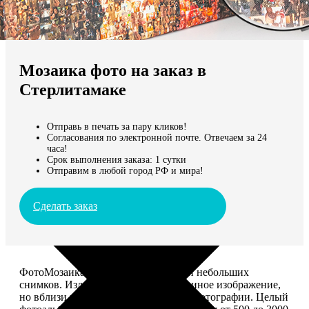
Не нашли Ваш город?
Мы доставляем по всему миру
Мозаика фото на заказ в
Продолжить без города
Стерлитамаке
Отправь в печать за пару кликов!
Согласования по электронной почте. Отвечаем за 24
часа!
Срок выполнения заказа: 1 сутки
Отправим в любой город РФ и мира!
Сделать заказ
ФотоМозаика – это картина из сотен небольших
снимков. Издалека смотрится как единое изображение,
но вблизи видно, что это отдельные фотографии. Целый