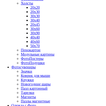
Холсты
20х20
20х30
30х30
30х40
20х45
30х60
30х90
40х40
40х60
50х70
Пенокартон
Модульные картины
ФотоПостеры
ФотоПодушки
Фотоcувениры
Значки
Коврик для мыши
Кружки
Новогодние шары
Пазл картонный
Тарелки
Магниты
Пазлы магнитные
Одежда с Фото