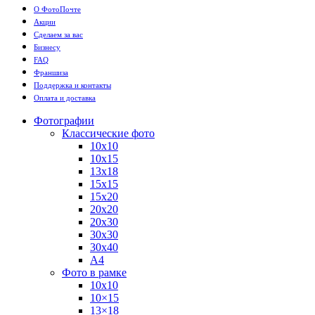
О ФотоПочте
Акции
Сделаем за вас
Бизнесу
FAQ
Франшиза
Поддержка и контакты
Оплата и доставка
Фотографии
Классические фото
10х10
10х15
13х18
15х15
15х20
20х20
20х30
30х30
30х40
А4
Фото в рамке
10х10
10×15
13×18