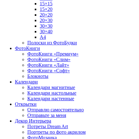
15×15
15×20
20×20
20×30
30×30
30×40
A4
Полоски из ФотоБудки
ФотоКниги
ФотоКниги «Премиум»
ФотоКниги «Слим»
ФотоКниги «Лайт»
ФотоКниги «Софт»
Блокноты
Календари
Календари магнитные
Календари настольные
Календари настенные
Открытки
Отправлю самостоятельно
Отправьте за меня
Декор Интерьера
Потреты Dream Art
Портреты по фото акрилом
ФотоМозаика