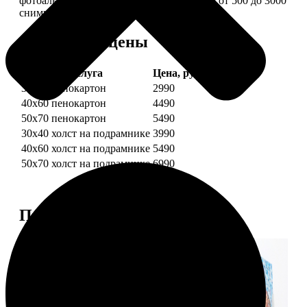
фотоальбом в одной картине: помещается от 500 до 3000
снимков.
Форматы и цены
Услуга
Цена, руб.
30х40 пенокартон
2990
40х60 пенокартон
4490
50х70 пенокартон
5490
30х40 холст на подрамнике
3990
40х60 холст на подрамнике
5490
50х70 холст на подрамнике
6990
Примеры работ