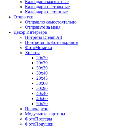
Календари магнитные
Календари настольные
Календари настенные
Открытки
Отправлю самостоятельно
Отправьте за меня
Декор Интерьера
Потреты Dream Art
Портреты по фото акрилом
ФотоМозаика
Холсты
20х20
20х30
30х30
30х40
20х45
30х60
30х90
40х40
40х60
50х70
Пенокартон
Модульные картины
ФотоПостеры
ФотоПодушки