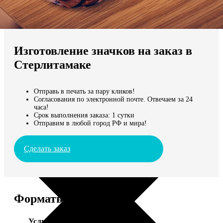
Не нашли Ваш город?
Мы доставляем по всему миру
Изготовление значков на заказ в
Продолжить без города
Стерлитамаке
Отправь в печать за пару кликов!
Согласования по электронной почте. Отвечаем за 24
часа!
Срок выполнения заказа: 1 сутки
Отправим в любой город РФ и мира!
Сделать заказ
Форматы и цены
Услуга
Цена, руб.