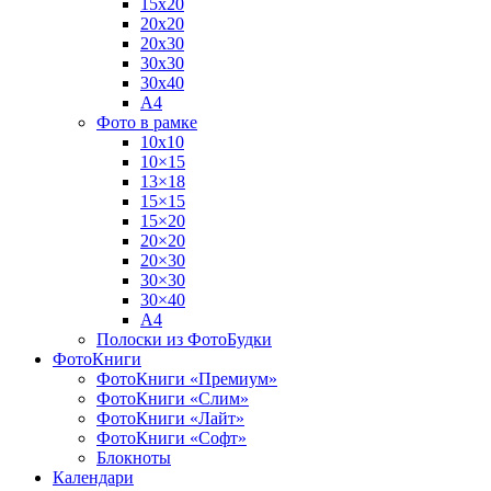
15х20
20х20
20х30
30х30
30х40
А4
Фото в рамке
10х10
10×15
13×18
15×15
15×20
20×20
20×30
30×30
30×40
A4
Полоски из ФотоБудки
ФотоКниги
ФотоКниги «Премиум»
ФотоКниги «Слим»
ФотоКниги «Лайт»
ФотоКниги «Софт»
Блокноты
Календари