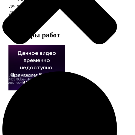
диаметр 37 мм
130
диаметр 56 мм
150
Примеры работ
Этапы работы