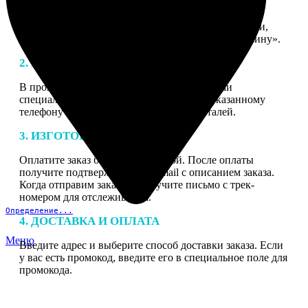
1. ЗАКАЗ
Нажмите «Сделать заказ», выберите тип продукции,
загрузите фотографии, нажмите «Добавить в корзину».
2. МАКЕТ
В процессе подготовки заказа к печати наши
специалисты могут связаться с Вами по указанному
телефону или email для согласования деталей.
3. ИЗГОТОВЛЕНИЕ
Оплатите заказ банковской картой. После оплаты
получите подтверждение на email с описанием заказа.
Когда отправим заказ вы получите письмо с трек-
номером для отслеживания.
Определение...
4. ДОСТАВКА И ОПЛАТА
Меню
Введите адрес и выберите способ доставки заказа. Если
у вас есть промокод, введите его в специальное поле для
промокода.