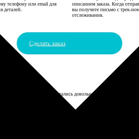
му телефону или email для
описанием заказа. Когда отпра
я деталей.
вы получите письмо с трек-но
отслеживания.
Сделать заказ
фото нашего отдела. Все остались довольны, даже босс похвалил