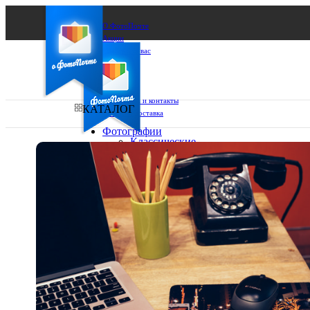
О ФотоПочте
Акции
Сделаем за вас
Бизнесу
FAQ
Франшиза
Поддержка и контакты
КАТАЛОГ
Оплата и доставка
Фотографии
Классические
фото
Ваш город:
10х10
10х15
Ваш регион доставки
13х18
15х15
Выберите из списка:
15х20
20х20
20х30
30х30
30х40
А4
Фото
в