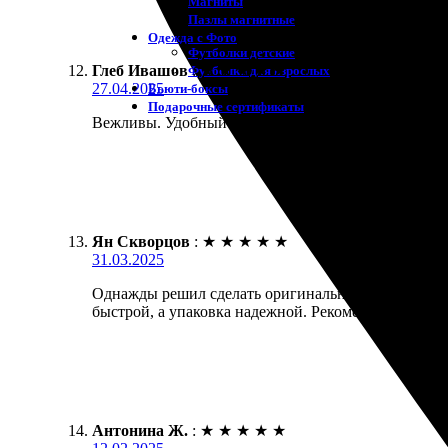
Магниты
Пазлы магнитные
Одежда с Фото
Футболки детские
Глеб Ивашов
:
★
★
★
★
★
Футболки для взрослых
27.04.2025
Бьюти-боксы
Подарочные сертификаты
Вежливы. Удобный интерфейс на сайте. Заказал ков
Ян Скворцов
:
★
★
★
★
★
31.03.2025
Однажды решил сделать оригинальный коврик для м
быстрой, а упаковка надежной. Рекомендую всем, к
Антонина Ж.
:
★
★
★
★
★