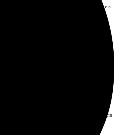
ово. Качество на высшем уровне, изображения четкие.
нальные подарки.
в. Работают профессионально, а качество впечатляет.
добный интерфейс для создания дизайна. Перезвонили,