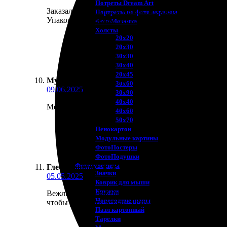
Потреты Dream Art
Заказала коврики для мыши. Процесс оформления пр
Портреты по фото акрилом
Упаковка надежная, без повреждений. В комплекте 
ФотоМозаика
Холсты
20х20
20х30
30х30
30х40
20х45
Муза В.
:
★
★
★
★
★
30х60
09.06.2025
30х90
40х40
Место действительно порадовало меня своим сервис
40х60
50х70
Пенокартон
Модульные картины
ФотоПостеры
ФотоПодушки
Фотоcувениры
Глеб Ивашов
:
★
★
★
★
★
Значки
05.05.2025
Коврик для мыши
Кружки
Вежливы и очень профессиональны. Заказал коврик
Новогодние шары
чтобы уточнить детали. Рекомендую друзьям!
Пазл картонный
Тарелки