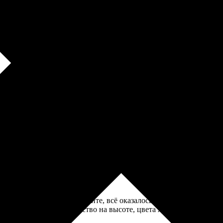
лось в наличии. Менеджер сама перезвонила, предложила картонн
 дизайном. Заказал на сайте, всё оказалось просто и удобно.
брал готовый заказ. Качество на высоте, цвета яркие, приятно по
 дизайном. Заказал на сайте, всё оказалось просто и удобно.
брал готовый заказ. Качество на высоте, цвета яркие, приятно по