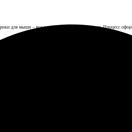
ики для мыши – все сделали быстро и аккуратно. Процесс оформ
аказа. Сам процесс оформления прост и интуитивно понятен. Ме