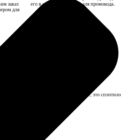
вим заказ
его в специальное поле для промокода.
мером для
. Дизайн собирали в их онлайн-редакторе, это сплотило