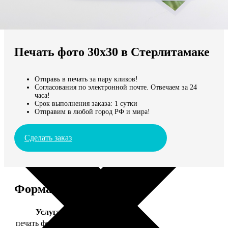
Не нашли Ваш город?
Мы доставляем по всему миру
Печать фото 30х30 в Стерлитамаке
Продолжить без города
Отправь в печать за пару кликов!
Согласования по электронной почте. Отвечаем за 24
часа!
Срок выполнения заказа: 1 сутки
Отправим в любой город РФ и мира!
Сделать заказ
Форматы и цены
Услуга
Цена, руб.
печать фото 30х30
179