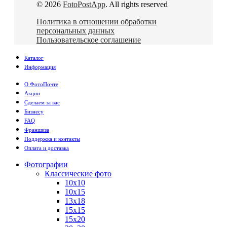
© 2026
FotoPostApp
. All rights reserved
Политика в отношении обработки
персональных данных
Пользовательское соглашение
Каталог
Информация
О ФотоПочте
Акции
Сделаем за вас
Бизнесу
FAQ
Франшиза
Поддержка и контакты
Оплата и доставка
Фотографии
Классические фото
10х10
10х15
13х18
15х15
15х20