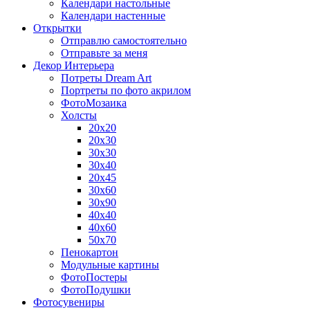
Календари настольные
Календари настенные
Открытки
Отправлю самостоятельно
Отправьте за меня
Декор Интерьера
Потреты Dream Art
Портреты по фото акрилом
ФотоМозаика
Холсты
20х20
20х30
30х30
30х40
20х45
30х60
30х90
40х40
40х60
50х70
Пенокартон
Модульные картины
ФотоПостеры
ФотоПодушки
Фотоcувениры