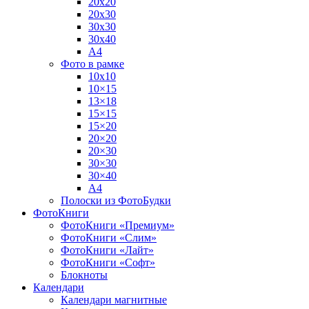
20х20
20х30
30х30
30х40
А4
Фото в рамке
10х10
10×15
13×18
15×15
15×20
20×20
20×30
30×30
30×40
A4
Полоски из ФотоБудки
ФотоКниги
ФотоКниги «Премиум»
ФотоКниги «Слим»
ФотоКниги «Лайт»
ФотоКниги «Софт»
Блокноты
Календари
Календари магнитные