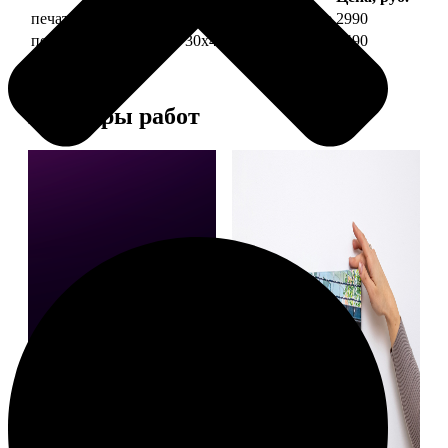
печать фото на холсте 30х40 на подрамнике
2990
печать фото на холсте 30х40 в раме
5490
Примеры работ