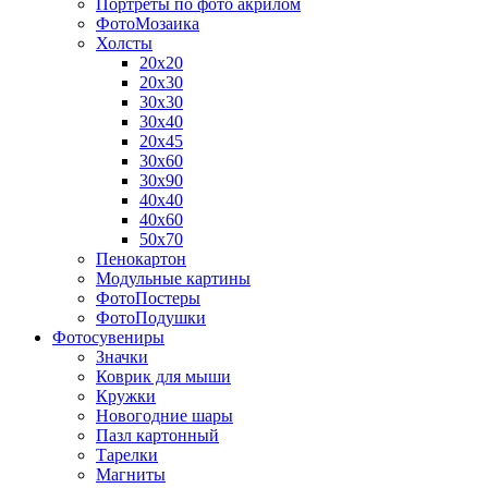
Портреты по фото акрилом
ФотоМозаика
Холсты
20х20
20х30
30х30
30х40
20х45
30х60
30х90
40х40
40х60
50х70
Пенокартон
Модульные картины
ФотоПостеры
ФотоПодушки
Фотоcувениры
Значки
Коврик для мыши
Кружки
Новогодние шары
Пазл картонный
Тарелки
Магниты