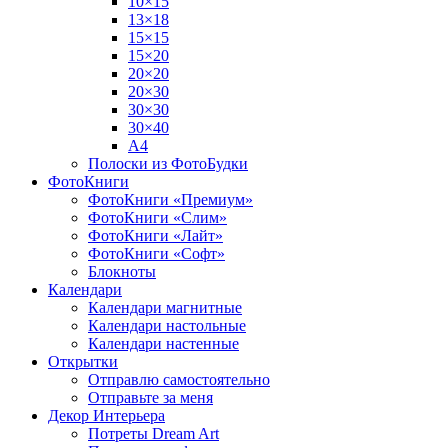
10×15
13×18
15×15
15×20
20×20
20×30
30×30
30×40
A4
Полоски из ФотоБудки
ФотоКниги
ФотоКниги «Премиум»
ФотоКниги «Слим»
ФотоКниги «Лайт»
ФотоКниги «Софт»
Блокноты
Календари
Календари магнитные
Календари настольные
Календари настенные
Открытки
Отправлю самостоятельно
Отправьте за меня
Декор Интерьера
Потреты Dream Art