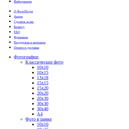
Информация
О ФотоПочте
Акции
Сделаем за вас
Бизнесу
FAQ
Франшиза
Поддержка и контакты
Оплата и доставка
Фотографии
Классические фото
10х10
10х15
13х18
15х15
15х20
20х20
20х30
30х30
30х40
А4
Фото в рамке
10х10