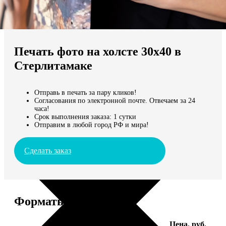
Не нашли Ваш город?
Мы доставляем по всему миру
Печать фото на холсте 30х40 в
Продолжить без города
Стерлитамаке
Отправь в печать за пару кликов!
Согласования по электронной почте. Отвечаем за 24
часа!
Срок выполнения заказа: 1 сутки
Отправим в любой город РФ и мира!
Сделать заказ
Форматы и цены
Услуга
Цена, руб.