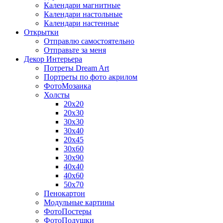
Календари магнитные
Календари настольные
Календари настенные
Открытки
Отправлю самостоятельно
Отправьте за меня
Декор Интерьера
Потреты Dream Art
Портреты по фото акрилом
ФотоМозаика
Холсты
20х20
20х30
30х30
30х40
20х45
30х60
30х90
40х40
40х60
50х70
Пенокартон
Модульные картины
ФотоПостеры
ФотоПодушки