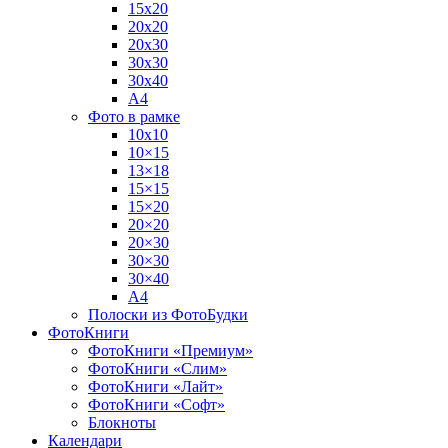
15х20
20х20
20х30
30х30
30х40
А4
Фото в рамке
10х10
10×15
13×18
15×15
15×20
20×20
20×30
30×30
30×40
A4
Полоски из ФотоБудки
ФотоКниги
ФотоКниги «Премиум»
ФотоКниги «Слим»
ФотоКниги «Лайт»
ФотоКниги «Софт»
Блокноты
Календари