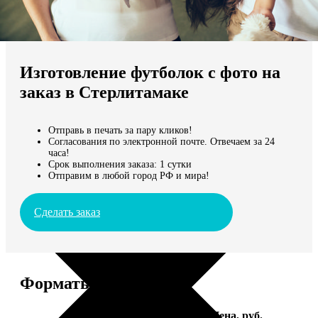
Не нашли Ваш город?
Мы доставляем по всему миру
Изготовление футболок с фото на
Продолжить без города
заказ в Стерлитамаке
Отправь в печать за пару кликов!
Согласования по электронной почте. Отвечаем за 24
часа!
Срок выполнения заказа: 1 сутки
Отправим в любой город РФ и мира!
Сделать заказ
Форматы и цены
Услуга
Цена, руб.