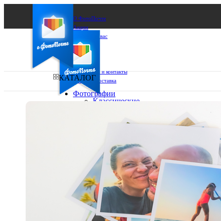
О ФотоПочте
Акции
Сделаем за вас
Бизнесу
FAQ
Франшиза
Поддержка и контакты
КАТАЛОГ
Оплата и доставка
Фотографии
Классические
фото
Ваш город:
10х10
10х15
Ваш регион доставки
13х18
15х15
Выберите из списка:
15х20
20х20
20х30
30х30
30х40
А4
Фото
в