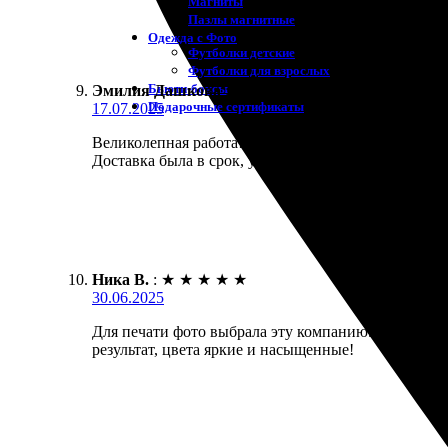
Магниты
Пазлы магнитные
Одежда с Фото
Футболки детские
Футболки для взрослых
Бьюти-боксы
Эмилия Дашкова
:
★
★
★
★
★
Подарочные сертификаты
17.07.2025
Великолепная работа! Заказала печать фото, всё п
Доставка была в срок, упаковано надёжно. Понрави
Ника В.
:
★
★
★
★
★
30.06.2025
Для печати фото выбрала эту компанию. Сначала оф
результат, цвета яркие и насыщенные!