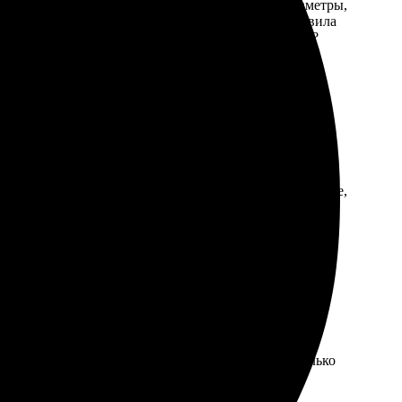
, загружаешь их на сайт, указываешь нужные параметры,
ё выполнено без нареканий. Особенно приятно удивила
упаковка, сделали процесс ещё более комфортным. ?
ие было быстрым, а качество снимков на высшем уровне,
елала заказ, оплатила. Получила фото через несколько