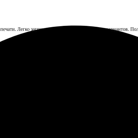
печати. Легко загрузил фото на сайте, множество вариантов. По
аз, выбрал удобный способ отправки. Подтвердили детали быстр
о, если не торопиться.