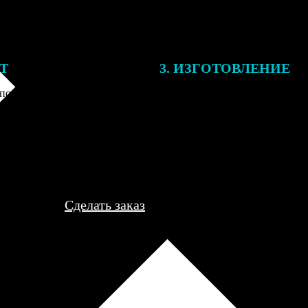
ЕТ
3. ИЗГОТОВЛЕНИЕ
подготовки заказа к печати
Оплатите заказ банковской кар
алисты могут связаться с Вами
оплаты получите подтверждение
му телефону или email для
описанием заказа. Когда отпра
я деталей.
вы получите письмо с трек-но
отслеживания.
Сделать заказ