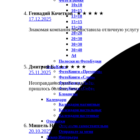
Фото в рамке
10х10
10×15
Геннадий Кочетков
:
★
★
★
★
★
13×18
17.12.2025
15×15
15×20
Знакомая компания предоставила отличную услугу 
20×20
20×30
30×30
30×40
A4
Полоски из ФотоБудки
Дмитрий Б.
:
★
★
★
★
★
ФотоКниги
ФотоКниги «Премиум»
25.11.2025
ФотоКниги «Слим»
ФотоКниги «Лайт»
Неоправданно долго ждал печать фото. Оформил зак
ФотоКниги «Софт»
пришлось больше, чем планировал. В общем, неплох
Блокноты
Календари
Календари магнитные
Календари настольные
Календари настенные
Открытки
Мишель Никулина
:
Отправлю самостоятельно
20.10.2025
Отправьте за меня
Декор Интерьера