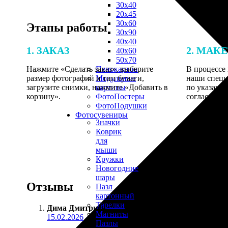
30х40
20х45
30х60
Этапы работы
30х90
40х40
1. ЗАКАЗ
2. МАК
40х60
50х70
Нажмите «Сделать заказ», выберите
В процессе 
Пенокартон
размер фотографий и тип бумаги,
наши специ
Модульные
загрузите снимки, нажмите «Добавить в
по указанно
картины
корзину».
согласовани
ФотоПостеры
ФотоПодушки
Фотоcувениры
Значки
Коврик
для
мыши
Кружки
Новогодние
шары
Отзывы
Пазл
картонный
Тарелки
Дима Дмитриев
:
Магниты
15.02.2026
Пазлы