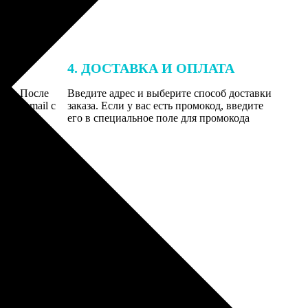
4. ДОСТАВКА И ОПЛАТА
той. После
Введите адрес и выберите способ доставки
 на email с
заказа. Если у вас есть промокод, введите
вим заказ
его в специальное поле для промокода
мером для