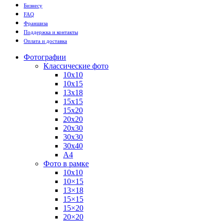
Бизнесу
FAQ
Франшиза
Поддержка и контакты
Оплата и доставка
Фотографии
Классические фото
10х10
10х15
13х18
15х15
15х20
20х20
20х30
30х30
30х40
А4
Фото в рамке
10х10
10×15
13×18
15×15
15×20
20×20