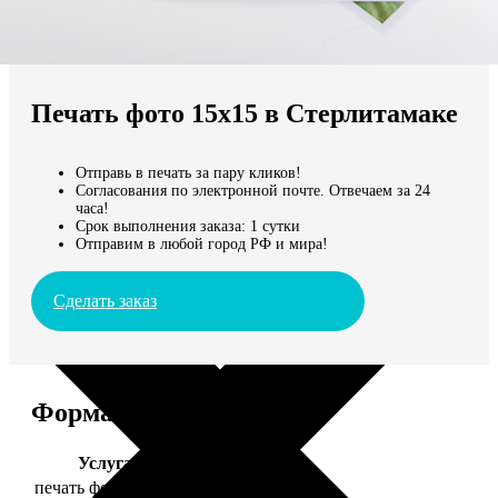
Не нашли Ваш город?
Мы доставляем по всему миру
Печать фото 15х15 в Стерлитамаке
Продолжить без города
Отправь в печать за пару кликов!
Согласования по электронной почте. Отвечаем за 24
часа!
Срок выполнения заказа: 1 сутки
Отправим в любой город РФ и мира!
Сделать заказ
Форматы и цены
Услуга
Цена, руб.
печать фото 15х15
43