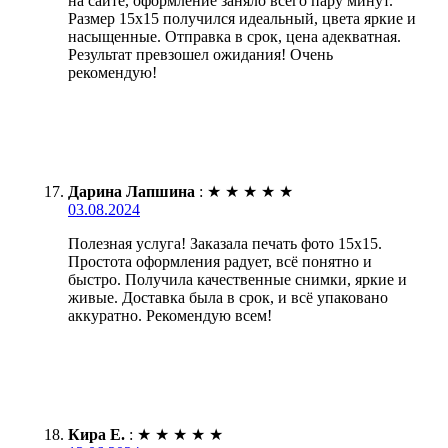
на сайте, оформление заняло всего пару минут.
Размер 15х15 получился идеальный, цвета яркие и
насыщенные. Отправка в срок, цена адекватная.
Результат превзошел ожидания! Очень
рекомендую!
Дарина Лапшина
:
★
★
★
★
★
03.08.2024
Полезная услуга! Заказала печать фото 15х15.
Простота оформления радует, всё понятно и
быстро. Получила качественные снимки, яркие и
живые. Доставка была в срок, и всё упаковано
аккуратно. Рекомендую всем!
Кира Е.
:
★
★
★
★
★