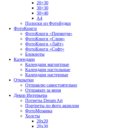
20×30
30×30
30×40
A4
Полоски из ФотоБудки
ФотоКниги
ФотоКниги «Премиум»
ФотоКниги «Слим»
ФотоКниги «Лайт»
ФотоКниги «Софт»
Блокноты
Календари
Календари магнитные
Календари настольные
Календари настенные
Открытки
Отправлю самостоятельно
Отправьте за меня
Декор Интерьера
Потреты Dream Art
Портреты по фото акрилом
ФотоМозаика
Холсты
20х20
20х30