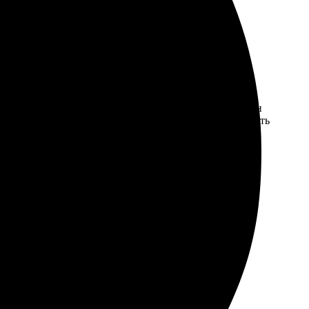
ений удобен, много готовых шаблонов. Заказ оформлен
еткость изображения. Рекомендую всем, кто хочет делать
т быстро, менеджеры отзывчивые. Получила отличное