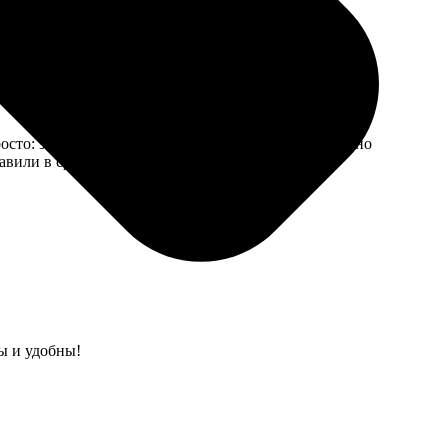
осто: заливала фото на сайте и ждала. Очень радостно
авили в срок, все аккуратно упаковано. Курьер
ы и удобны!