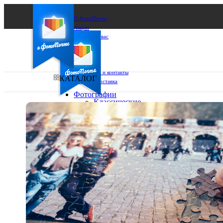
О ФотоПочте
Акции
Сделаем за вас
Бизнесу
FAQ
Франшиза
Поддержка и контакты
КАТАЛОГ
Оплата и доставка
Фотографии
Классические
фото
Ваш город:
10х10
10х15
Ваш регион доставки
13х18
15х15
Выберите из списка:
15х20
20х20
20х30
30х30
30х40
А4
Фото
в