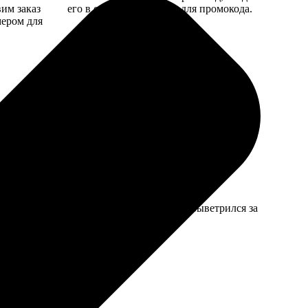
вим заказ
его в специальное поле для промокода.
мером для
тки. Качество впечатляет, запах краски выветрился за