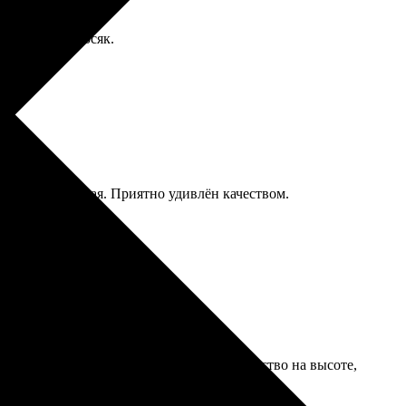
ручную. Мой косяк.
аковка надежная. Приятно удивлён качеством.
 вопросы. Заказ обработали в срок. Качество на высоте,
боты. Рекомендую!