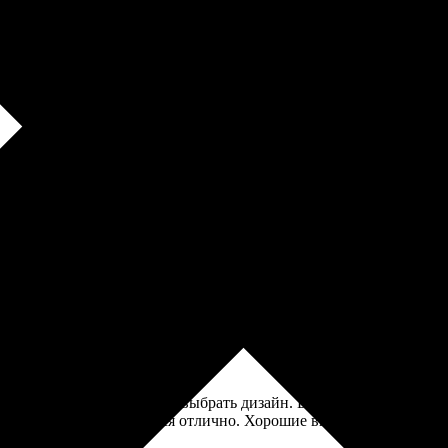
ей мойки в посудомойке. Хотя предупреждали, что лучше мыть в
ы. Картинки получились яркими и четкими. Доставка быстрая, уп
 интерфейс сайта, легко выбрать дизайн. Быстро ответили на все
детали ровные, собираются отлично. Хорошие впечатления от ра