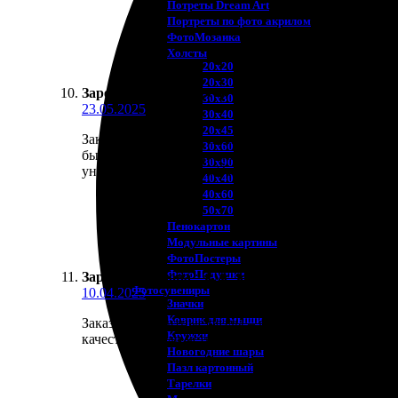
Потреты Dream Art
Портреты по фото акрилом
ФотоМозаика
Холсты
20х20
20х30
Зарема Устинова
:
★
★
★
★
★
30х30
23.05.2025
30х40
20х45
Заказала магнитные пазлы, осталась довольна. Пр
30х60
быстро, доставка тоже на уровне. Сборка пазлов бе
30х90
уникальные подарки. Это именно то, что искала д
40х40
40х60
50х70
Пенокартон
Модульные картины
ФотоПостеры
ФотоПодушки
Зарема Устинова
:
★
★
★
★
★
Фотоcувениры
10.04.2025
Значки
Коврик для мыши
Заказала магнитные пазлы – всё прошло гладко. Пр
Кружки
качество, детали четкие. Результат превзошел ожи
Новогодние шары
Пазл картонный
Тарелки