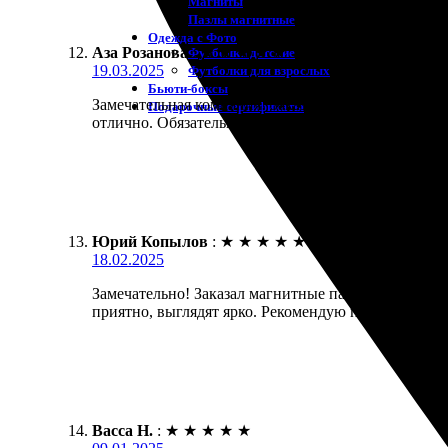
Магниты
Пазлы магнитные
Одежда с Фото
Аза Розанова
:
★
★
★
★
★
Футболки детские
19.03.2025
Футболки для взрослых
Бьюти-боксы
Замечательная компания! Заказывала магнитные па
Подарочные сертификаты
отлично. Обязательно буду возвращаться снова.
Юрий Копылов
:
★
★
★
★
★
18.02.2025
Замечательно! Заказал магнитные пазлы на заказ, в
приятно, выглядят ярко. Рекомендую попробовать!
Васса Н.
:
★
★
★
★
★