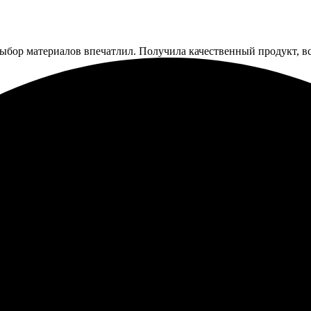
Выбор материалов впечатлил. Получила качественный продукт, все
ые пазлы, и результат превзошёл все ожидания! Оформление зака
тно упаковано. Суперский способ сохранить яркие моменты! Обяз
магнитные пазлы, всё прошло гладко. Получила отличный результ