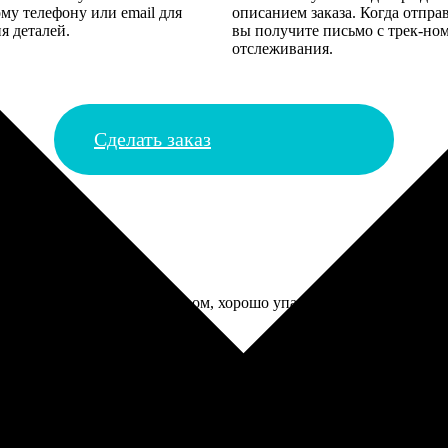
му телефону или email для
описанием заказа. Когда отпра
я деталей.
вы получите письмо с трек-но
отслеживания.
Сделать заказ
ак донесу. Доставили курьером, хорошо упаковано в угловые защи