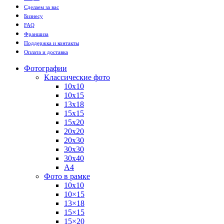
Сделаем за вас
Бизнесу
FAQ
Франшиза
Поддержка и контакты
Оплата и доставка
Фотографии
Классические фото
10х10
10х15
13х18
15х15
15х20
20х20
20х30
30х30
30х40
А4
Фото в рамке
10х10
10×15
13×18
15×15
15×20