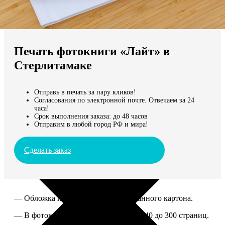
Не нашли Ваш город?
Мы доставляем по всему миру
Печать фотокниги «Лайт» в
Продолжить без города
Стерлитамаке
Отправь в печать за пару кликов!
Согласования по электронной почте. Отвечаем за 24
часа!
Срок выполнения заказа: до 48 часов
Отправим в любой город РФ и мира!
Сделать заказ
— Обложка из твердого ламинированного картона.
— В фотокниге можно разместить от 40 до 300 страниц.