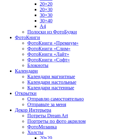
20×20
20×30
30×30
30×40
A4
Полоски из ФотоБудки
ФотоКниги
ФотоКниги «Премиум»
ФотоКниги «Слим»
ФотоКниги «Лайт»
ФотоКниги «Софт»
Блокноты
Календари
Календари магнитные
Календари настольные
Календари настенные
Открытки
Отправлю самостоятельно
Отправьте за меня
Декор Интерьера
Потреты Dream Art
Портреты по фото акрилом
ФотоМозаика
Холсты
20х20