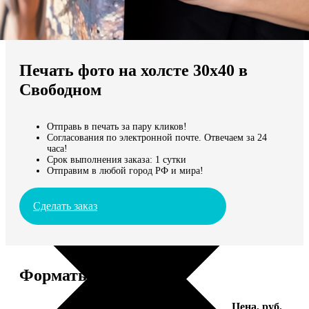
Не нашли Ваш город?
Мы доставляем по всему миру
Печать фото на холсте 30х40 в
Продолжить без города
Свободном
Отправь в печать за пару кликов!
Согласования по электронной почте. Отвечаем за 24
часа!
Срок выполнения заказа: 1 сутки
Отправим в любой город РФ и мира!
Сделать заказ
Форматы и цены
Услуга
Цена, руб.