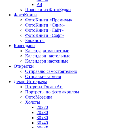
A4
Полоски из ФотоБудки
ФотоКниги
ФотоКниги «Премиум»
ФотоКниги «Слим»
ФотоКниги «Лайт»
ФотоКниги «Софт»
Блокноты
Календари
Календари магнитные
Календари настольные
Календари настенные
Открытки
Отправлю самостоятельно
Отправьте за меня
Декор Интерьера
Потреты Dream Art
Портреты по фото акрилом
ФотоМозаика
Холсты
20х20
20х30
30х30
30х40
20х45