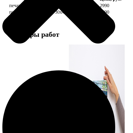
печать фото на холсте 30х40 на подрамнике
2990
печать фото на холсте 30х40 в раме
5490
Примеры работ