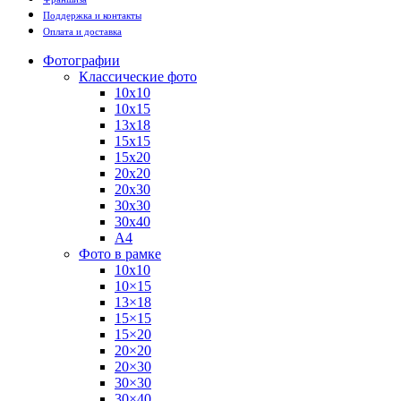
Поддержка и контакты
Оплата и доставка
Фотографии
Классические фото
10х10
10х15
13х18
15х15
15х20
20х20
20х30
30х30
30х40
А4
Фото в рамке
10х10
10×15
13×18
15×15
15×20
20×20
20×30
30×30
30×40