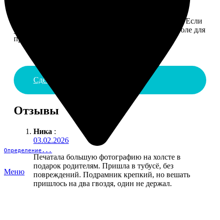
4. ДОСТАВКА И ОПЛАТА
Введите адрес и выберите способ доставки заказа. Если
у вас есть промокод, введите его в специальное поле для
промокода.
Сделать заказ
Отзывы
Ника
:
03.02.2026
Определение...
Печатала большую фотографию на холсте в
подарок родителям. Пришла в тубусё, без
Меню
повреждений. Подрамник крепкий, но вешать
пришлось на два гвоздя, один не держал.