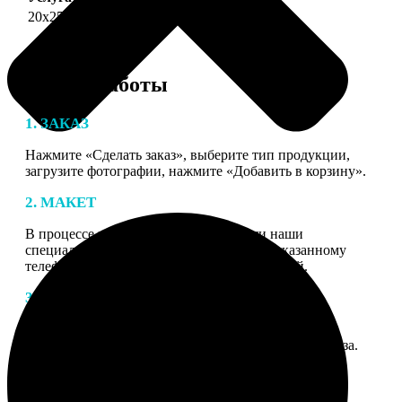
20х25
690
Этапы работы
1. ЗАКАЗ
Нажмите «Сделать заказ», выберите тип продукции,
загрузите фотографии, нажмите «Добавить в корзину».
2. МАКЕТ
В процессе подготовки заказа к печати наши
специалисты могут связаться с Вами по указанному
телефону или email для согласования деталей.
3. ИЗГОТОВЛЕНИЕ
Оплатите заказ банковской картой. После оплаты
получите подтверждение на email с описанием заказа.
Когда отправим заказ вы получите письмо с трек-
номером для отслеживания.