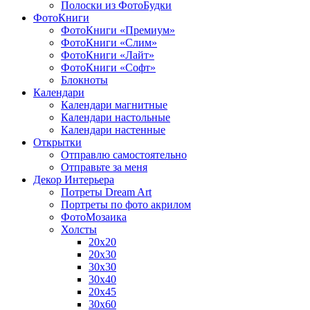
Полоски из ФотоБудки
ФотоКниги
ФотоКниги «Премиум»
ФотоКниги «Слим»
ФотоКниги «Лайт»
ФотоКниги «Софт»
Блокноты
Календари
Календари магнитные
Календари настольные
Календари настенные
Открытки
Отправлю самостоятельно
Отправьте за меня
Декор Интерьера
Потреты Dream Art
Портреты по фото акрилом
ФотоМозаика
Холсты
20х20
20х30
30х30
30х40
20х45
30х60