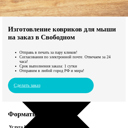
Не нашли Ваш город?
Мы доставляем по всему миру
Изготовление ковриков для мыши
Продолжить без города
на заказ в Свободном
Отправь в печать за пару кликов!
Согласования по электронной почте. Отвечаем за 24
часа!
Срок выполнения заказа: 1 сутки
Отправим в любой город РФ и мира!
Сделать заказ
Форматы и цены
Услуга
Цена, руб.