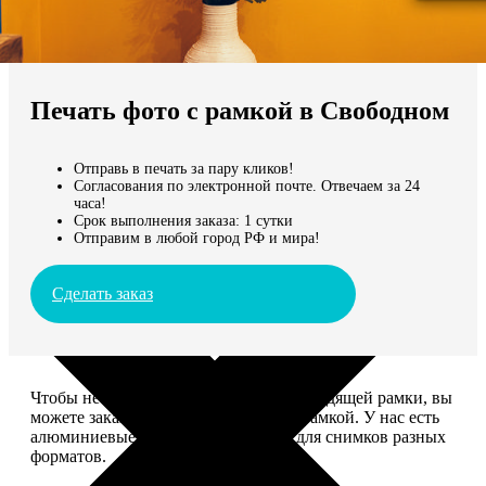
Не нашли Ваш город?
Мы доставляем по всему миру
Печать фото с рамкой в Свободном
Продолжить без города
Отправь в печать за пару кликов!
Согласования по электронной почте. Отвечаем за 24
часа!
Срок выполнения заказа: 1 сутки
Отправим в любой город РФ и мира!
Сделать заказ
Чтобы не тратить время на поиск подходящей рамки, вы
можете заказать печать фото сразу с рамкой. У нас есть
алюминиевые и деревянные рамки для снимков разных
форматов.