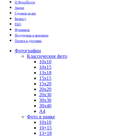
О ФотоПочте
Акции
Сделаем за вас
Бизнесу
FAQ
Франшиза
Поддержка и контакты
Оплата и доставка
Фотографии
Классические фото
10х10
10х15
13х18
15х15
15х20
20х20
20х30
30х30
30х40
А4
Фото в рамке
10х10
10×15
13×18