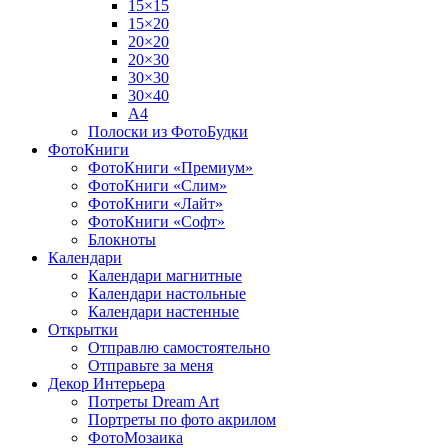
15×15
15×20
20×20
20×30
30×30
30×40
A4
Полоски из ФотоБудки
ФотоКниги
ФотоКниги «Премиум»
ФотоКниги «Слим»
ФотоКниги «Лайт»
ФотоКниги «Софт»
Блокноты
Календари
Календари магнитные
Календари настольные
Календари настенные
Открытки
Отправлю самостоятельно
Отправьте за меня
Декор Интерьера
Потреты Dream Art
Портреты по фото акрилом
ФотоМозаика