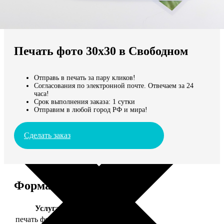
Не нашли Ваш город?
Мы доставляем по всему миру
Печать фото 30х30 в Свободном
Продолжить без города
Отправь в печать за пару кликов!
Согласования по электронной почте. Отвечаем за 24
часа!
Срок выполнения заказа: 1 сутки
Отправим в любой город РФ и мира!
Сделать заказ
Форматы и цены
Услуга
Цена, руб.
печать фото 30х30
179