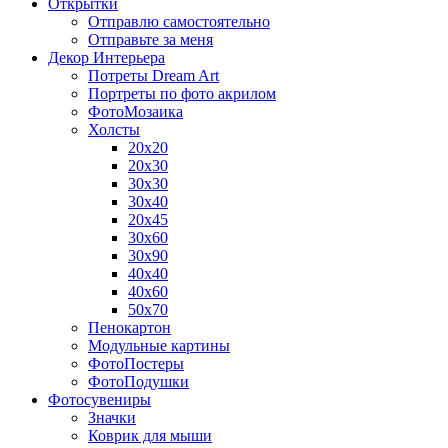
Открытки
Отправлю самостоятельно
Отправьте за меня
Декор Интерьера
Потреты Dream Art
Портреты по фото акрилом
ФотоМозаика
Холсты
20х20
20х30
30х30
30х40
20х45
30х60
30х90
40х40
40х60
50х70
Пенокартон
Модульные картины
ФотоПостеры
ФотоПодушки
Фотоcувениры
Значки
Коврик для мыши