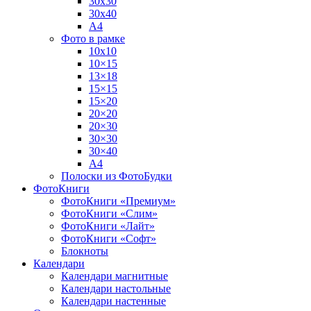
30х30
30х40
А4
Фото в рамке
10х10
10×15
13×18
15×15
15×20
20×20
20×30
30×30
30×40
A4
Полоски из ФотоБудки
ФотоКниги
ФотоКниги «Премиум»
ФотоКниги «Слим»
ФотоКниги «Лайт»
ФотоКниги «Софт»
Блокноты
Календари
Календари магнитные
Календари настольные
Календари настенные