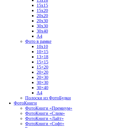
13х18
15х15
15х20
20х20
20х30
30х30
30х40
А4
Фото в рамке
10х10
10×15
13×18
15×15
15×20
20×20
20×30
30×30
30×40
A4
Полоски из ФотоБудки
ФотоКниги
ФотоКниги «Премиум»
ФотоКниги «Слим»
ФотоКниги «Лайт»
ФотоКниги «Софт»