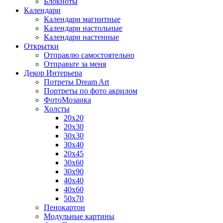
Блокноты
Календари
Календари магнитные
Календари настольные
Календари настенные
Открытки
Отправлю самостоятельно
Отправьте за меня
Декор Интерьера
Потреты Dream Art
Портреты по фото акрилом
ФотоМозаика
Холсты
20х20
20х30
30х30
30х40
20х45
30х60
30х90
40х40
40х60
50х70
Пенокартон
Модульные картины