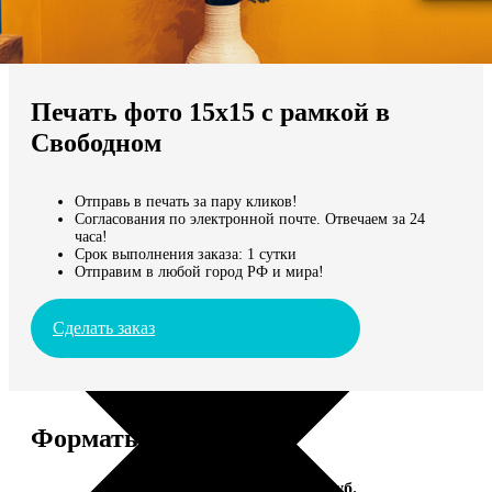
Не нашли Ваш город?
Мы доставляем по всему миру
Печать фото 15х15 с рамкой в
Продолжить без города
Свободном
Отправь в печать за пару кликов!
Согласования по электронной почте. Отвечаем за 24
часа!
Срок выполнения заказа: 1 сутки
Отправим в любой город РФ и мира!
Сделать заказ
Форматы и цены
Услуга
Цена, руб.