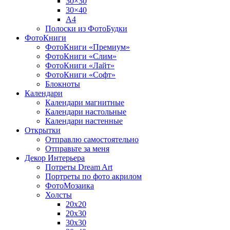
30×30
30×40
A4
Полоски из ФотоБудки
ФотоКниги
ФотоКниги «Премиум»
ФотоКниги «Слим»
ФотоКниги «Лайт»
ФотоКниги «Софт»
Блокноты
Календари
Календари магнитные
Календари настольные
Календари настенные
Открытки
Отправлю самостоятельно
Отправьте за меня
Декор Интерьера
Потреты Dream Art
Портреты по фото акрилом
ФотоМозаика
Холсты
20х20
20х30
30х30