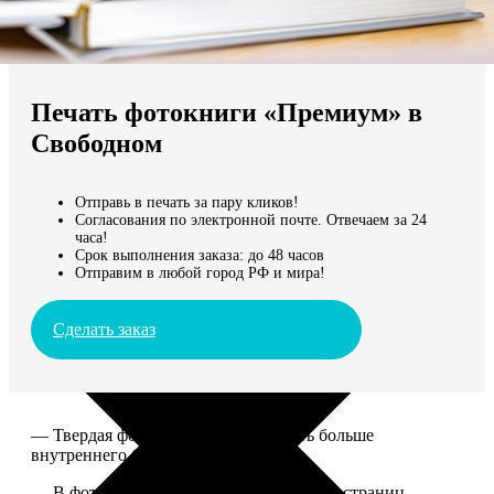
Не нашли Ваш город?
Мы доставляем по всему миру
Печать фотокниги «Премиум» в
Продолжить без города
Свободном
Отправь в печать за пару кликов!
Согласования по электронной почте. Отвечаем за 24
часа!
Срок выполнения заказа: до 48 часов
Отправим в любой город РФ и мира!
Сделать заказ
— Твердая фотообложка, размер чуть больше
внутреннего блока.
— В фотокниге может быть от 20 до 100 страниц.