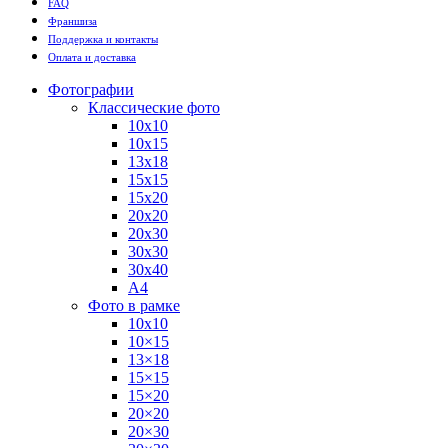
FAQ
Франшиза
Поддержка и контакты
Оплата и доставка
Фотографии
Классические фото
10х10
10х15
13х18
15х15
15х20
20х20
20х30
30х30
30х40
А4
Фото в рамке
10х10
10×15
13×18
15×15
15×20
20×20
20×30