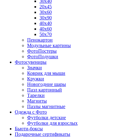
30х40
20х45
30х60
30х90
40х40
40х60
50х70
Пенокартон
Модульные картины
ФотоПостеры
ФотоПодушки
Фотоcувениры
Значки
Коврик для мыши
Кружки
Новогодние шары
Пазл картонный
Тарелки
Магниты
Пазлы магнитные
Одежда с Фото
Футболки детские
Футболки для взрослых
Бьюти-боксы
Подарочные сертификаты