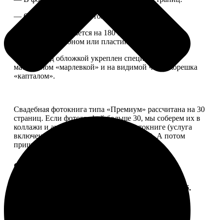
— Страницы плотные, толщина 1 мм.
— Книга раскрывается на 180 градусов, развороты
укреплены картоном или пластиком.
— Блок под обложкой укреплен специальным
материалом «марлевкой» и на видимой части корешка
«капталом».
Свадебная фотокнига типа «Премиум» рассчитана на 30
страниц. Если фотографий больше 30, мы соберем их в
коллажи и аккуратно разместим в фотокниге (услуга
включена, стоимость останется прежней). А потом
пришлем вам на согласование развороты.
Форматы и цены
Услуга
Цена, руб.
ФотоКнига "Премиум" 10x10
от 2490
ФотоКнига "Премиум" 10x15
от 2890