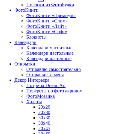
Полоски из ФотоБудки
ФотоКниги
ФотоКниги «Премиум»
ФотоКниги «Слим»
ФотоКниги «Лайт»
ФотоКниги «Софт»
Блокноты
Календари
Календари магнитные
Календари настольные
Календари настенные
Открытки
Отправлю самостоятельно
Отправьте за меня
Декор Интерьера
Потреты Dream Art
Портреты по фото акрилом
ФотоМозаика
Холсты
20х20
20х30
30х30
30х40
20х45
30х60