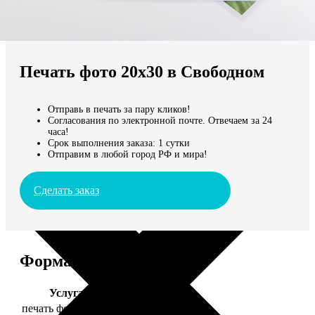
Не нашли Ваш город?
Мы доставляем по всему миру
Печать фото 20х30 в Свободном
Продолжить без города
Отправь в печать за пару кликов!
Согласования по электронной почте. Отвечаем за 24
часа!
Срок выполнения заказа: 1 сутки
Отправим в любой город РФ и мира!
Сделать заказ
Форматы и цены
Услуга
Цена, руб.
печать фото 20х30
129