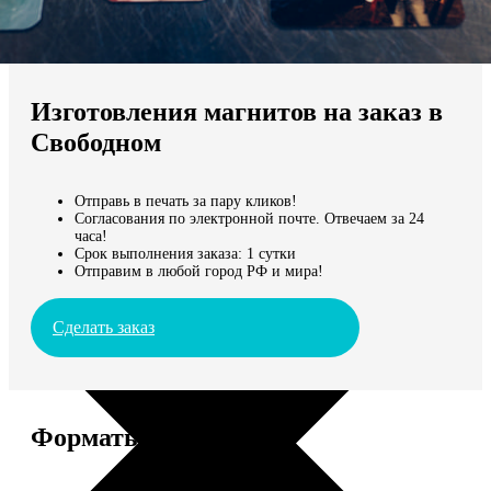
Не нашли Ваш город?
Мы доставляем по всему миру
Изготовления магнитов на заказ в
Продолжить без города
Свободном
Отправь в печать за пару кликов!
Согласования по электронной почте. Отвечаем за 24
часа!
Срок выполнения заказа: 1 сутки
Отправим в любой город РФ и мира!
Сделать заказ
Форматы и цены
Услуга
Цена, руб.