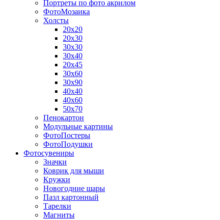
Портреты по фото акрилом
ФотоМозаика
Холсты
20х20
20х30
30х30
30х40
20х45
30х60
30х90
40х40
40х60
50х70
Пенокартон
Модульные картины
ФотоПостеры
ФотоПодушки
Фотоcувениры
Значки
Коврик для мыши
Кружки
Новогодние шары
Пазл картонный
Тарелки
Магниты