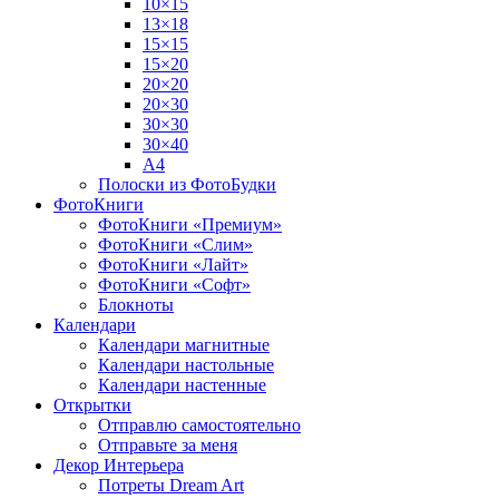
10×15
13×18
15×15
15×20
20×20
20×30
30×30
30×40
A4
Полоски из ФотоБудки
ФотоКниги
ФотоКниги «Премиум»
ФотоКниги «Слим»
ФотоКниги «Лайт»
ФотоКниги «Софт»
Блокноты
Календари
Календари магнитные
Календари настольные
Календари настенные
Открытки
Отправлю самостоятельно
Отправьте за меня
Декор Интерьера
Потреты Dream Art