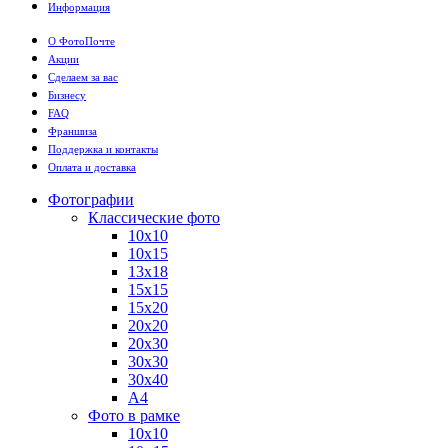
Информация
О ФотоПочте
Акции
Сделаем за вас
Бизнесу
FAQ
Франшиза
Поддержка и контакты
Оплата и доставка
Фотографии
Классические фото
10х10
10х15
13х18
15х15
15х20
20х20
20х30
30х30
30х40
А4
Фото в рамке
10х10