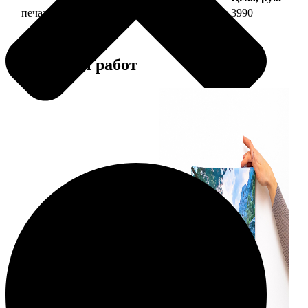
печать фото на холсте 40х40 на подрамнике
3990
Примеры работ