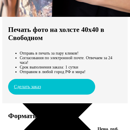
Не нашли Ваш город?
Мы доставляем по всему миру
Печать фото на холсте 40х40 в
Продолжить без города
Свободном
Отправь в печать за пару кликов!
Согласования по электронной почте. Отвечаем за 24
часа!
Срок выполнения заказа: 1 сутки
Отправим в любой город РФ и мира!
Сделать заказ
Форматы и цены
Услуга
Цена, руб.