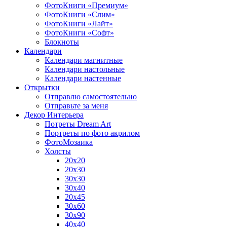
ФотоКниги «Премиум»
ФотоКниги «Слим»
ФотоКниги «Лайт»
ФотоКниги «Софт»
Блокноты
Календари
Календари магнитные
Календари настольные
Календари настенные
Открытки
Отправлю самостоятельно
Отправьте за меня
Декор Интерьера
Потреты Dream Art
Портреты по фото акрилом
ФотоМозаика
Холсты
20х20
20х30
30х30
30х40
20х45
30х60
30х90
40х40