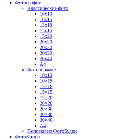
Фотографии
Классические фото
10х10
10х15
13х18
15х15
15х20
20х20
20х30
30х30
30х40
А4
Фото в рамке
10х10
10×15
13×18
15×15
15×20
20×20
20×30
30×30
30×40
A4
Полоски из ФотоБудки
ФотоКниги