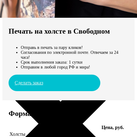
Не нашли Ваш город?
Мы доставляем по всему миру
Печать на холсте в Свободном
Продолжить без города
Отправь в печать за пару кликов!
Согласования по электронной почте. Отвечаем за 24
часа!
Срок выполнения заказа: 1 сутки
Отправим в любой город РФ и мира!
Сделать заказ
Форматы и цены
Услуга
Цена, руб.
Холсты