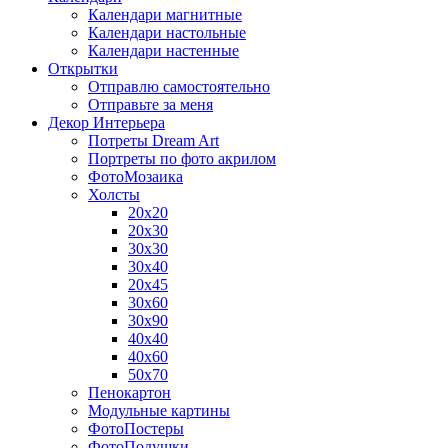
Календари магнитные
Календари настольные
Календари настенные
Открытки
Отправлю самостоятельно
Отправьте за меня
Декор Интерьера
Потреты Dream Art
Портреты по фото акрилом
ФотоМозаика
Холсты
20х20
20х30
30х30
30х40
20х45
30х60
30х90
40х40
40х60
50х70
Пенокартон
Модульные картины
ФотоПостеры
ФотоПодушки