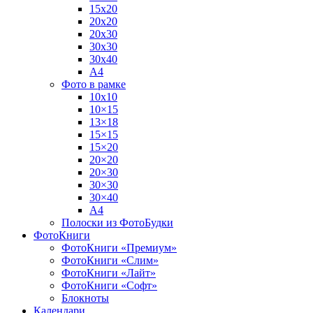
15х20
20х20
20х30
30х30
30х40
А4
Фото в рамке
10х10
10×15
13×18
15×15
15×20
20×20
20×30
30×30
30×40
A4
Полоски из ФотоБудки
ФотоКниги
ФотоКниги «Премиум»
ФотоКниги «Слим»
ФотоКниги «Лайт»
ФотоКниги «Софт»
Блокноты
Календари