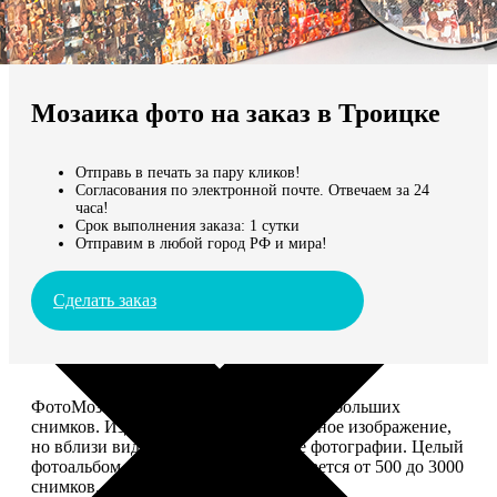
Не нашли Ваш город?
Мы доставляем по всему миру
Мозаика фото на заказ в Троицке
Продолжить без города
Отправь в печать за пару кликов!
Согласования по электронной почте. Отвечаем за 24
часа!
Срок выполнения заказа: 1 сутки
Отправим в любой город РФ и мира!
Сделать заказ
ФотоМозаика – это картина из сотен небольших
снимков. Издалека смотрится как единое изображение,
но вблизи видно, что это отдельные фотографии. Целый
фотоальбом в одной картине: помещается от 500 до 3000
снимков.