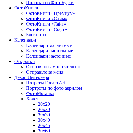
Полоски из ФотоБудки
ФотоКниги
ФотоКниги «Премиум»
ФотоКниги «Слим»
ФотоКниги «Лайт»
ФотоКниги «Софт»
Блокноты
Календари
Календари магнитные
Календари настольные
Календари настенные
Открытки
Отправлю самостоятельно
Отправьте за меня
Декор Интерьера
Потреты Dream Art
Портреты по фото акрилом
ФотоМозаика
Холсты
20х20
20х30
30х30
30х40
20х45
30х60