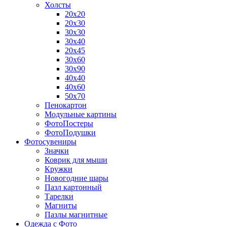
Холсты
20х20
20х30
30х30
30х40
20х45
30х60
30х90
40х40
40х60
50х70
Пенокартон
Модульные картины
ФотоПостеры
ФотоПодушки
Фотоcувениры
Значки
Коврик для мыши
Кружки
Новогодние шары
Пазл картонный
Тарелки
Магниты
Пазлы магнитные
Одежда с Фото