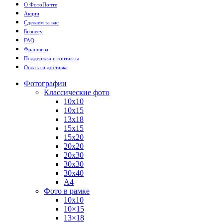
О ФотоПочте
Акции
Сделаем за вас
Бизнесу
FAQ
Франшиза
Поддержка и контакты
Оплата и доставка
Фотографии
Классические фото
10х10
10х15
13х18
15х15
15х20
20х20
20х30
30х30
30х40
А4
Фото в рамке
10х10
10×15
13×18