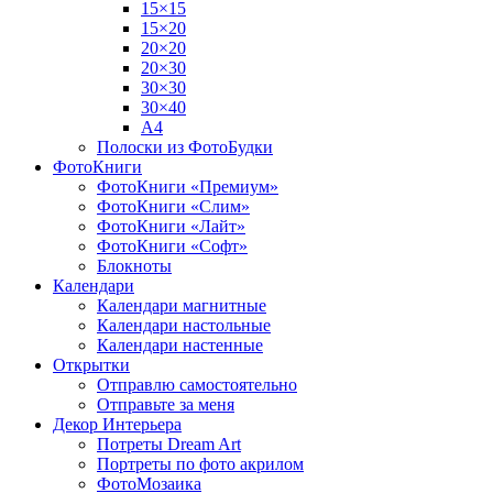
15×15
15×20
20×20
20×30
30×30
30×40
A4
Полоски из ФотоБудки
ФотоКниги
ФотоКниги «Премиум»
ФотоКниги «Слим»
ФотоКниги «Лайт»
ФотоКниги «Софт»
Блокноты
Календари
Календари магнитные
Календари настольные
Календари настенные
Открытки
Отправлю самостоятельно
Отправьте за меня
Декор Интерьера
Потреты Dream Art
Портреты по фото акрилом
ФотоМозаика