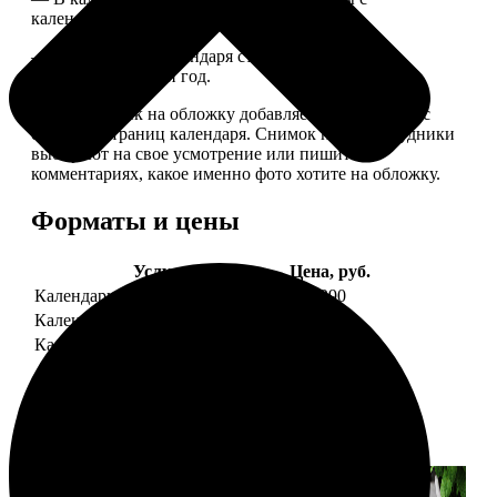
календарной сеткой.
— Обложка для календаря стандартная, дизайн
обновляем каждый год.
— В кружочек на обложку добавляем фотографию с
одной из страниц календаря. Снимок наши сотрудники
выбирают на свое усмотрение или пишите в
комментариях, какое именно фото хотите на обложку.
Форматы и цены
Услуга
Цена, руб.
Календарь настенный
от 1290
Календарь "домик"
890
Календарь магнитный отрывной
от 790
Примеры работ