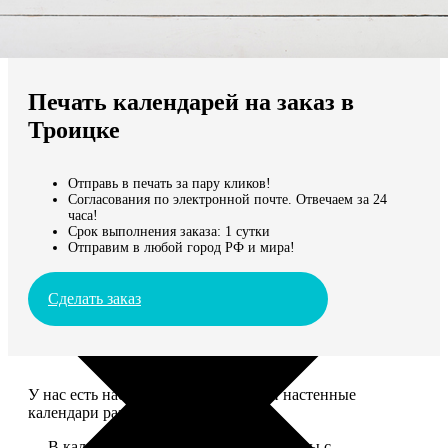
Не нашли Ваш город?
Мы доставляем по всему миру
Печать календарей на заказ в
Продолжить без города
Троицке
Отправь в печать за пару кликов!
Согласования по электронной почте. Отвечаем за 24
часа!
Срок выполнения заказа: 1 сутки
Отправим в любой город РФ и мира!
Сделать заказ
У нас есть настольные, магнитные и настенные
календари разных размеров.
— В календаре 13 листов: обложка+листы с