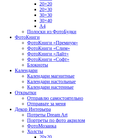
20×20
20×30
30×30
30×40
A4
Полоски из ФотоБудки
ФотоКниги
ФотоКниги «Премиум»
ФотоКниги «Слим»
ФотоКниги «Лайт»
ФотоКниги «Софт»
Блокноты
Календари
Календари магнитные
Календари настольные
Календари настенные
Открытки
Отправлю самостоятельно
Отправьте за меня
Декор Интерьера
Потреты Dream Art
Портреты по фото акрилом
ФотоМозаика
Холсты
20х20