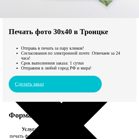
Не нашли Ваш город?
Мы доставляем по всему миру
Печать фото 30х40 в Троицке
Продолжить без города
Отправь в печать за пару кликов!
Согласования по электронной почте. Отвечаем за 24
часа!
Срок выполнения заказа: 1 сутки
Отправим в любой город РФ и мира!
Сделать заказ
Форматы и цены
Услуга
Цена, руб.
печать фото 30х40
199