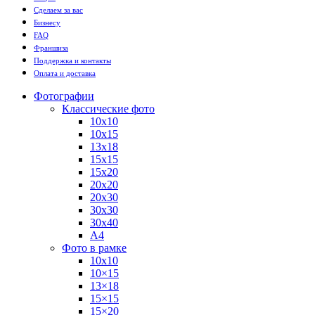
Сделаем за вас
Бизнесу
FAQ
Франшиза
Поддержка и контакты
Оплата и доставка
Фотографии
Классические фото
10х10
10х15
13х18
15х15
15х20
20х20
20х30
30х30
30х40
А4
Фото в рамке
10х10
10×15
13×18
15×15
15×20