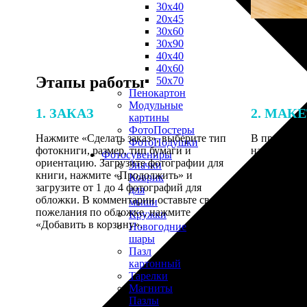
30х40
20х45
30х60
30х90
40х40
40х60
Этапы работы
50х70
Пенокартон
Модульные
1. ЗАКАЗ
2. МАК
картины
ФотоПостеры
Нажмите «Сделать заказ», выберите тип
В процессе 
ФотоПодушки
фотокниги, размер, тип бумаги и
наши специ
Фотоcувениры
ориентацию. Загрузите фотографии для
по указанно
Значки
книги, нажмите «Продолжить» и
согласовани
Коврик
загрузите от 1 до 4 фотографий для
для
обложки. В комментарии оставьте свои
мыши
пожелания по обложке, нажмите
Кружки
«Добавить в корзину».
Новогодние
шары
Пазл
картонный
Тарелки
Магниты
Пазлы