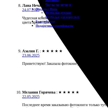
Магниты
Пазлы магнитные
Лана Нечаева
:
★
★
★
★
★
Одежда с Фото
24.07.2025
Футболки детские
Футболки для взрослых
Чудесная компания! Заказывала фотокнигу из памя
Бьюти-боксы
цвета яркие. Доставили вовремя, упаковка надежная
Подарочные сертификаты
Азалия Г.
:
★
★
★
★
★
23.06.2025
Приветствую! Заказала фотокнигу, осталась доволь
Мелания Горячева
:
★
★
★
★
★
22.05.2025
Последнее время заказываю фотокниги только тут