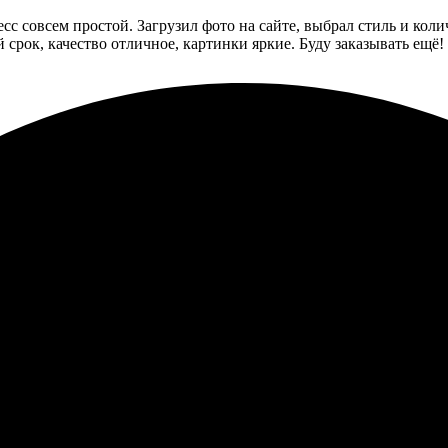
есс совсем простой. Загрузил фото на сайте, выбрал стиль и кол
срок, качество отличное, картинки яркие. Буду заказывать ещё!
 Все прошло быстро и удобно. Загрузила фото на сайт, выбрала 
ркие. Приятно листать и вспоминать моменты. Обязательно зака
 просто: выбрала фотографии, загрузила в редактор, оформила и
е. Страницы аккуратные, переплет — надежный. Очень приятно д
ечатлеть важные моменты.