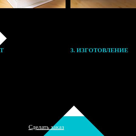
ЕТ
3. ИЗГОТОВЛЕНИЕ
подготовки заказа к печати
Оплатите заказ банковской кар
алисты могут связаться с Вами
оплаты получите подтверждение
му телефону или email для
описанием заказа. Когда отпра
я деталей.
вы получите письмо с трек-но
отслеживания.
Сделать заказ