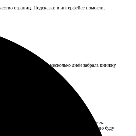
ичество страниц. Подсказки в интерфейсе помогли,
размер и дизайн. Через несколько дней забрала книжку
жу еще.
 оформила заказ. Работали быстро и без задержек.
ержать в руках такое воспоминание. Определенно буду