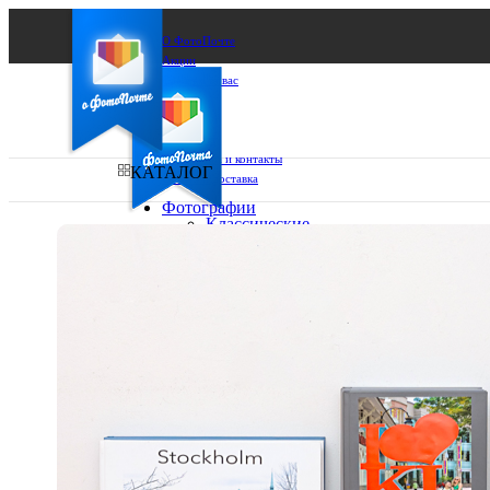
О ФотоПочте
Акции
Сделаем за вас
Бизнесу
FAQ
Франшиза
Поддержка и контакты
КАТАЛОГ
Оплата и доставка
Фотографии
Классические
фото
Ваш город:
10х10
10х15
Ваш регион доставки
13х18
15х15
Выберите из списка:
15х20
20х20
20х30
30х30
30х40
А4
Фото
в