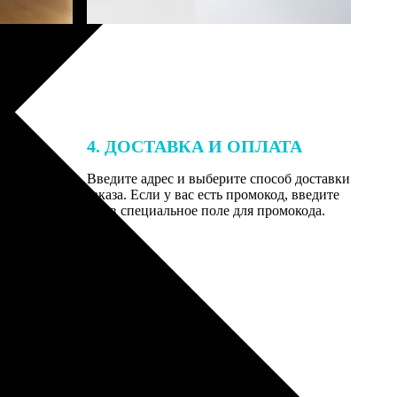
4. ДОСТАВКА И ОПЛАТА
той. После
Введите адрес и выберите способ доставки
 на email с
заказа. Если у вас есть промокод, введите
вим заказ
его в специальное поле для промокода.
мером для