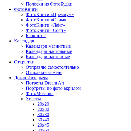
Полоски из ФотоБудки
ФотоКниги
ФотоКниги «Премиум»
ФотоКниги «Слим»
ФотоКниги «Лайт»
ФотоКниги «Софт»
Блокноты
Календари
Календари магнитные
Календари настольные
Календари настенные
Открытки
Отправлю самостоятельно
Отправьте за меня
Декор Интерьера
Потреты Dream Art
Портреты по фото акрилом
ФотоМозаика
Холсты
20х20
20х30
30х30
30х40
20х45
30х60