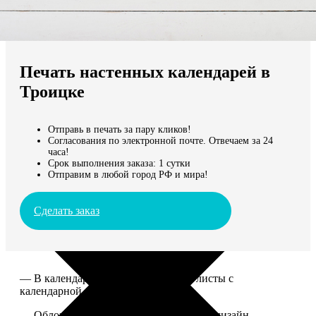
Не нашли Ваш город?
Мы доставляем по всему миру
Печать настенных календарей в
Продолжить без города
Троицке
Отправь в печать за пару кликов!
Согласования по электронной почте. Отвечаем за 24
часа!
Срок выполнения заказа: 1 сутки
Отправим в любой город РФ и мира!
Сделать заказ
— В календаре 13 листов: обложка+листы с
календарной сеткой.
— Обложка для календаря стандартная, дизайн