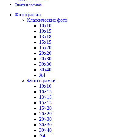
Оплата и доставка
Фотографии
Классические фото
10х10
10х15
13х18
15х15
15х20
20х20
20х30
30х30
30х40
А4
Фото в рамке
10х10
10×15
13×18
15×15
15×20
20×20
20×30
30×30
30×40
A4