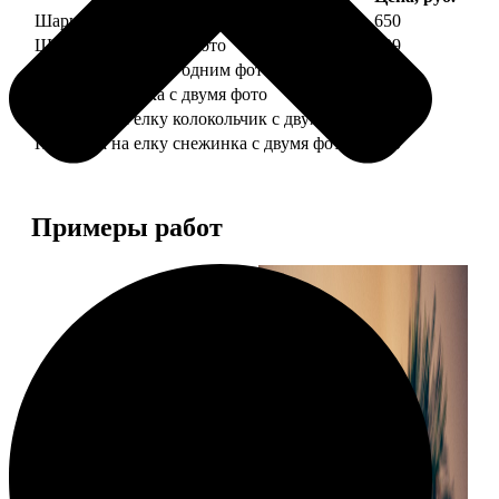
Шарик елочный с 1 фото
650
Шарик елочный с 2 фото
699
Шарик-шкатулка с одним фото
650
Шарик-шкатулка с двумя фото
699
Подвеска на елку колокольчик с двумя фото
590
Подвеска на елку снежинка с двумя фото
590
Примеры работ