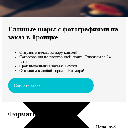
Не нашли Ваш город?
Мы доставляем по всему миру
Елочные шары с фотографиями на
Продолжить без города
заказ в Троицке
Отправь в печать за пару кликов!
Согласования по электронной почте. Отвечаем за 24
часа!
Срок выполнения заказа: 1 сутки
Отправим в любой город РФ и мира!
Сделать заказ
Форматы и цены
Услуга
Цена, руб.