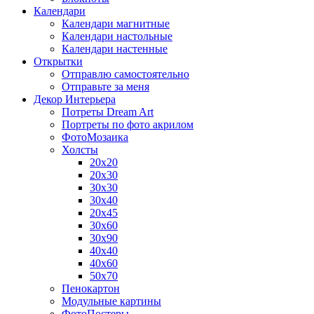
Календари
Календари магнитные
Календари настольные
Календари настенные
Открытки
Отправлю самостоятельно
Отправьте за меня
Декор Интерьера
Потреты Dream Art
Портреты по фото акрилом
ФотоМозаика
Холсты
20х20
20х30
30х30
30х40
20х45
30х60
30х90
40х40
40х60
50х70
Пенокартон
Модульные картины
ФотоПостеры