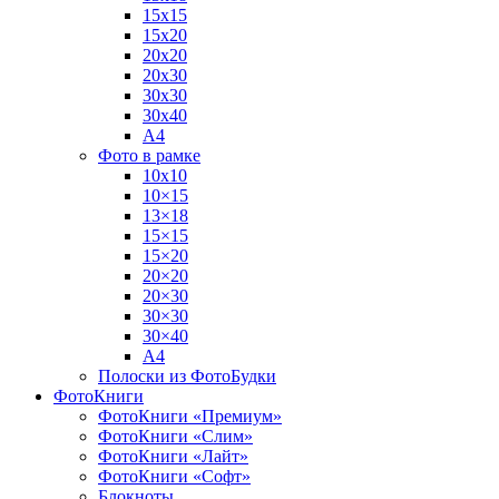
15х15
15х20
20х20
20х30
30х30
30х40
А4
Фото в рамке
10х10
10×15
13×18
15×15
15×20
20×20
20×30
30×30
30×40
A4
Полоски из ФотоБудки
ФотоКниги
ФотоКниги «Премиум»
ФотоКниги «Слим»
ФотоКниги «Лайт»
ФотоКниги «Софт»
Блокноты