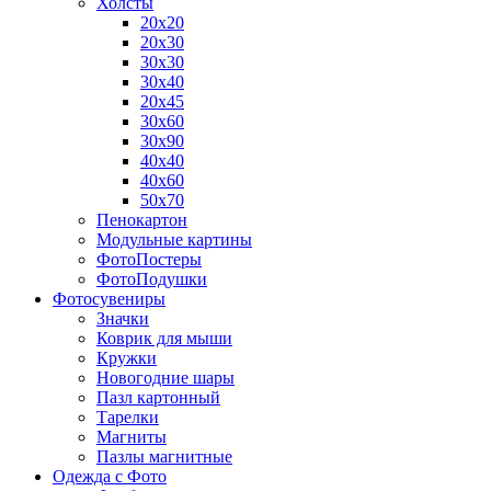
Холсты
20х20
20х30
30х30
30х40
20х45
30х60
30х90
40х40
40х60
50х70
Пенокартон
Модульные картины
ФотоПостеры
ФотоПодушки
Фотоcувениры
Значки
Коврик для мыши
Кружки
Новогодние шары
Пазл картонный
Тарелки
Магниты
Пазлы магнитные
Одежда с Фото