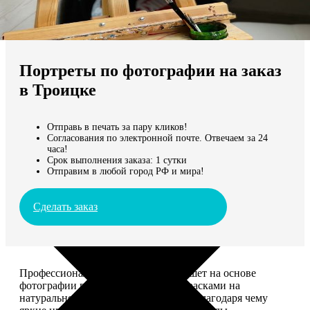
Не нашли Ваш город?
Мы доставляем по всему миру
Портреты по фотографии на заказ
Продолжить без города
в Троицке
Отправь в печать за пару кликов!
Согласования по электронной почте. Отвечаем за 24
часа!
Срок выполнения заказа: 1 сутки
Отправим в любой город РФ и мира!
Сделать заказ
Профессиональный художник напишет на основе
фотографии портрет акриловыми красками на
натуральном холсте. Покроет лаком, благодаря чему