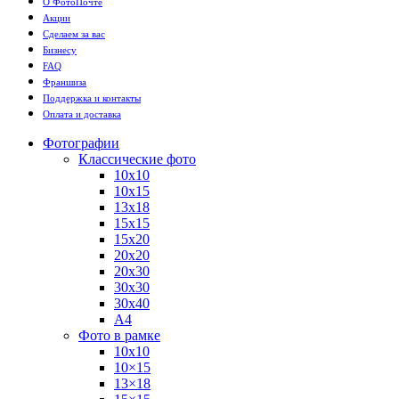
О ФотоПочте
Акции
Сделаем за вас
Бизнесу
FAQ
Франшиза
Поддержка и контакты
Оплата и доставка
Фотографии
Классические фото
10х10
10х15
13х18
15х15
15х20
20х20
20х30
30х30
30х40
А4
Фото в рамке
10х10
10×15
13×18