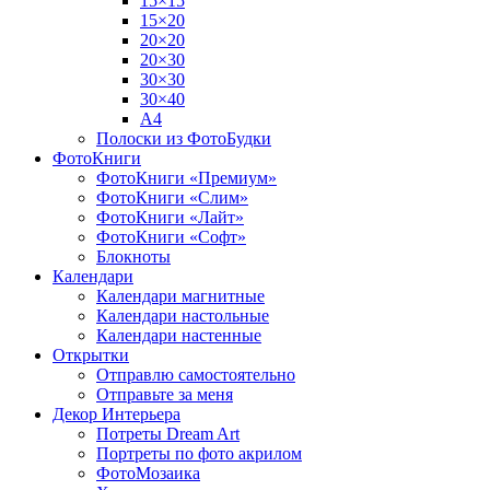
15×15
15×20
20×20
20×30
30×30
30×40
A4
Полоски из ФотоБудки
ФотоКниги
ФотоКниги «Премиум»
ФотоКниги «Слим»
ФотоКниги «Лайт»
ФотоКниги «Софт»
Блокноты
Календари
Календари магнитные
Календари настольные
Календари настенные
Открытки
Отправлю самостоятельно
Отправьте за меня
Декор Интерьера
Потреты Dream Art
Портреты по фото акрилом
ФотоМозаика