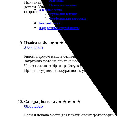
Магниты
Приятная работа с командой, все четко и быстро. З
Пазлы магнитные
детали. Упаковали качественно, пришло без повреж
Одежда с Фото
скорость!
Футболки детские
Футболки для взрослых
Бьюти-боксы
Подарочные сертификаты
Изабелла Ф.
:
★
★
★
★
★
27.06.2025
Рядом с домом нашла отличное место для печати. За
Загрузила фото на сайте, выбрала размер и оформи
Через неделю забрала работу в удобное время. Каче
Приятно удивили аккуратность упаковки и вежливы
Сандра Долгова
:
★
★
★
★
★
08.05.2025
Если я искала место для печати своих фотографий 