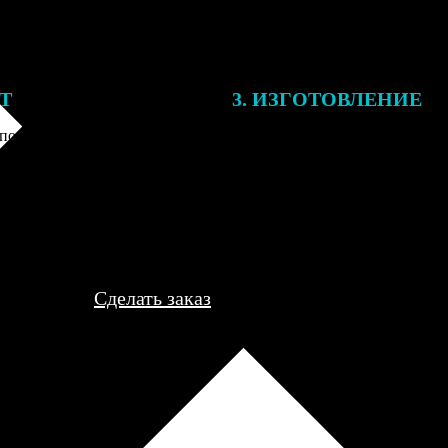
ЕТ
3. ИЗГОТОВЛЕНИЕ
подготовки заказа к печати
Оплатите заказ банковской кар
алисты могут связаться с Вами
оплаты получите подтверждение
му телефону или email для
описанием заказа. Когда отпра
я деталей.
вы получите письмо с трек-но
отслеживания.
Сделать заказ