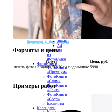
рамке
10х10
10×15
13×18
15×15
15×20
20×20
20×30
Не нашли Ваш город?
Мы доставляем по всему миру
30×30
30×40
Продолжить без города
A4
Форматы и цены
Полоски
из
ФотоБудки
Услуга
Цена, руб.
ФотоКниги
печать фото на холсте 50х70 на подрамнике
5990
ФотоКниги
«Премиум»
ФотоКниги
«Слим»
Примеры работ
ФотоКниги
«Лайт»
ФотоКниги
«Софт»
Блокноты
Календари
Календари