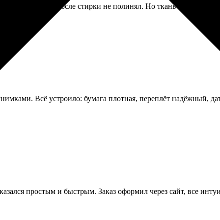
 Рисунок яркий, после стирки не полинял. Но ткань сама по себ
имками. Всё устроило: бумага плотная, переплёт надёжный, да
оказался простым и быстрым. Заказ оформил через сайт, все инту