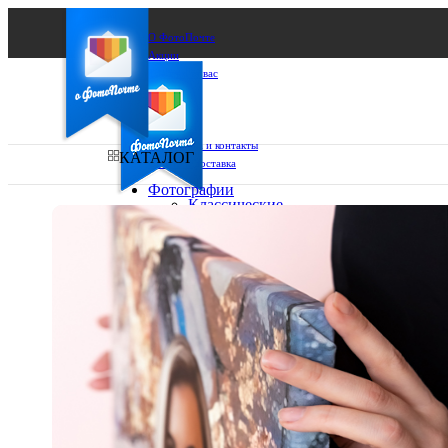
О ФотоПочте
Акции
Сделаем за вас
Бизнесу
FAQ
Франшиза
Поддержка и контакты
КАТАЛОГ
Оплата и доставка
Фотографии
Классические
фото
Ваш город:
10х10
10х15
Ваш регион доставки
13х18
15х15
Выберите из списка:
15х20
20х20
20х30
30х30
30х40
А4
Фото
в