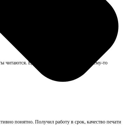
е немного жестковата, наверное, нужно было брать
ты читаются. Единственное — в январе почему-то
итивно понятно. Получил работу в срок, качество печати