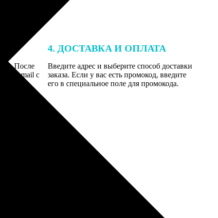
4. ДОСТАВКА И ОПЛАТА
той. После
Введите адрес и выберите способ доставки
 на email с
заказа. Если у вас есть промокод, введите
вим заказ
его в специальное поле для промокода.
мером для