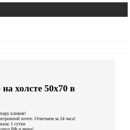
 на холсте 50х70 в
 пару кликов!
ктронной почте. Отвечаем за 24 часа!
аза: 1 сутки
ород РФ и мира!