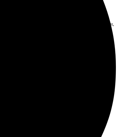
мления был простым и быстрым. Удобная подача заявки,
езд!
огли выбрать формат. Ребята сделали всё в срок.