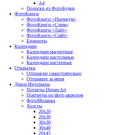
A4
Полоски из ФотоБудки
ФотоКниги
ФотоКниги «Премиум»
ФотоКниги «Слим»
ФотоКниги «Лайт»
ФотоКниги «Софт»
Блокноты
Календари
Календари магнитные
Календари настольные
Календари настенные
Открытки
Отправлю самостоятельно
Отправьте за меня
Декор Интерьера
Потреты Dream Art
Портреты по фото акрилом
ФотоМозаика
Холсты
20х20
20х30
30х30
30х40
20х45