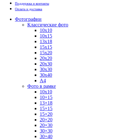
Поддержка и контакты
Оплата и доставка
Фотографии
Классические фото
10х10
10х15
13х18
15х15
15х20
20х20
20х30
30х30
30х40
А4
Фото в рамке
10х10
10×15
13×18
15×15
15×20
20×20
20×30
30×30
30×40